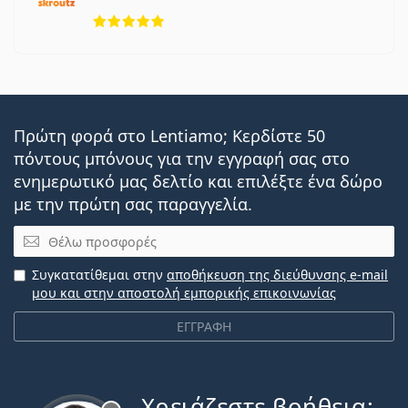
5 αξιολογήσεις από 5
Πρώτη φορά στο Lentiamo; Κερδίστε 50
πόντους μπόνους για την εγγραφή σας στο
ενημερωτικό μας δελτίο και επιλέξτε ένα δώρο
με την πρώτη σας παραγγελία.
Email
Συγκατατίθεμαι στην
αποθήκευση της διεύθυνσης e-mail
μου και στην αποστολή εμπορικής επικοινωνίας
ΕΓΓΡΑΦΗ
Χρειάζεστε βοήθεια;
Εκτός σύνδεσης