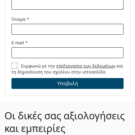
Θήκες σε μια
4
συσκευασία:
Όνομα
*
Άλλα
Κατηγορία:
Υγρά Φακών Επαφής
Αξεσουάρ Φακών Επαφής
E-mail
*
Υγρά Φακών Επαφής -
Πολυσυσκευασίες
Διαλύματα πολλαπλών χρήσεων
Συμφωνώ με την
επεξεργασία των δεδομένων
και
για φακούς επαφής
τη δημοσίευση του σχολίου στην ιστοσελίδα
Όγκος θήκης:
2 x 3.9 ml
Υποβολή
Οι δικές σας αξιολογήσεις
και εμπειρίες