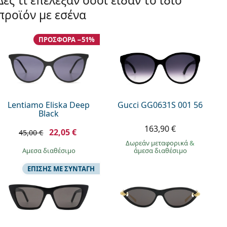
Δες τι επέλεξαν όσοι είδαν το ίδιο
προϊόν με εσένα
ΠΡΟΣΦΟΡΆ −51%
Lentiamo Eliska Deep
Gucci GG0631S 001 56
Black
163,90 €
22,05 €
45,00 €
Δωρεάν μεταφορικά
&
άμεσα διαθέσιμο
άμεσα διαθέσιμο
ΕΠΊΣΗΣ ΜΕ ΣΥΝΤΑΓΉ