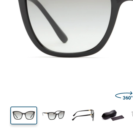
134 mm
Μήκος σκελετού
Μήκος
φακού
47 mm
53 mm
Ύψος φακού
Μήκος φακού