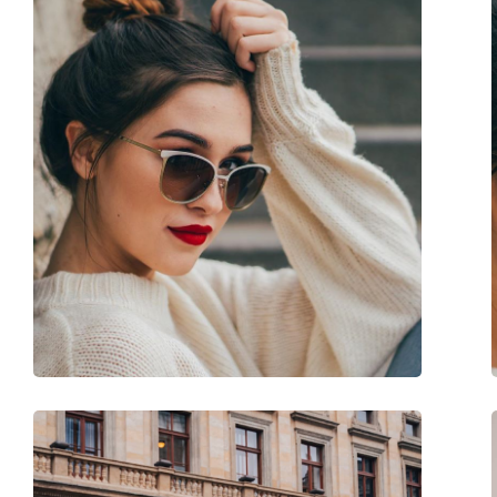
Άλλα
Τύπος:
Γυναικεία
Κατηγορία:
Γυαλιά Ηλίου Επώ
Μάρκα:
Vogue
Χρήση:
Μόδα
Κωδικός Προϊόντος / Μοντέλο:
0VO5243SB W44/11