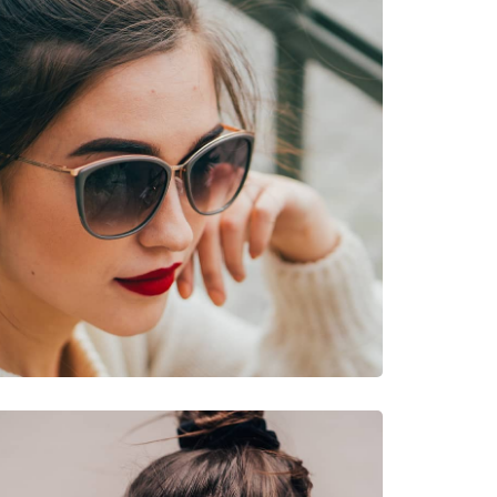
νυμες Μάρκες
 53