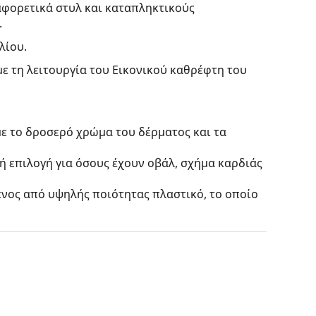
αφορετικά στυλ και καταπληκτικούς
.
λίου.
με τη λειτουργία του Εικονικού καθρέφτη του
με το δροσερό χρώμα του δέρματος και τα
κή επιλογή για όσους έχουν οβάλ, σχήμα καρδιάς
ένος από υψηλής ποιότητας πλαστικό, το οποίο
ίς να επηρεάζουν την αντίθεση ή να
αι χρωματισμένοι από πάνω προς τα κάτω, όπου
 πιο σκούρα απόχρωση στην κορυφή επιτρέπει το