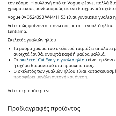
τον κόσμο. Η συλλογή από τη Vogue φέρνει πολλά δι
χρωματικούς συνδυασμούς σε ένα διαχρονικό σχέδιο
Vogue 0VO5243SB W44/11 53
είναι γυναικεία γυαλιά η
Δείτε πώς φαίνονται πάνω σας αυτά τα γυαλιά ηλίου 
Lentiamo.
Σκελετός γυαλιών ηλίου
Το μαύρο χρώμα του σκελετού ταιριάζει απόλυτα 
ανοιχτά ξανθά, ανοιχτά καφέ ή μαύρα μαλλιά.
Οι
σκελετοί Cat Eye για γυαλιά ηλίου
είναι η ιδανι
ή σχήμα διαμαντιού στο πρόσωπο τους.
Ο σκελετός των γυαλιών ηλίου είναι κατασκευασμ
προσφέρει μεγάλη αντοχή και άνεση.
Φακός γυαλιών ηλίου
Δείτε περισσότερα
Οι γκρι φακοί μειώνουν την ένταση του φωτός χωρ
αλλοιώνουν τα χρώματα.
Τα γυαλιά ηλίου έχουν
ντεγκραντέ φακούς
που είν
Προδιαγραφές προϊόντος
το κάτω μέρος του φακού είναι το πιο φωτεινό. Η