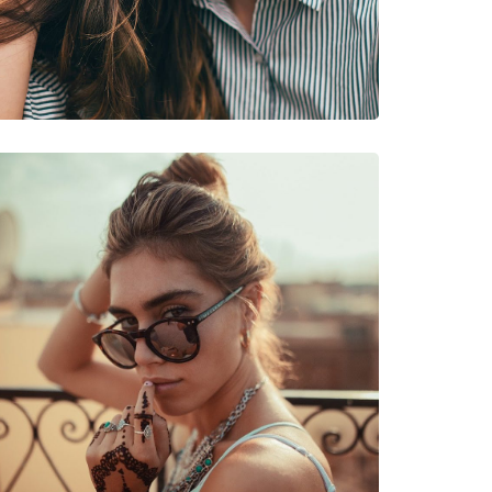
νυμες Μάρκες
54