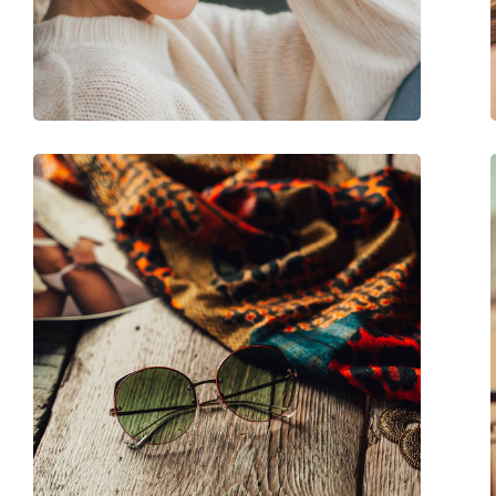
Βάρος:
100 γρ
Ρυθμιζόμενα μαξιλάρια μύτης:
Ναι
Εύκαμπτη άρθρωση:
Όχι
Αξεσουάρ
Παρέχονται με θήκη:
Ναι
Πανί καθαρισμού:
Ναι
Άλλα
Τύπος:
Γυναικεία
Κατηγορία:
Γυαλιά Ηλίου Επώ
Μάρκα:
Vogue
Χρήση:
Μόδα
Κωδικός Προϊόντος / Μοντέλο:
0VO 4180S 514848 