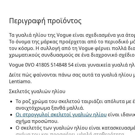
Περιγραφή προϊόντος
Τα γυαλιά ηλίου της Vogue είναι σχεδιασμένα για άτ
Το όνομα της μάρκας προέρχεται από το περιοδικό μόδ
τον κόσμο. Η συλλογή από τη Vogue φέρνει πολλά δι
χρωματικούς συνδυασμούς σε ένα διαχρονικό σχέδιο
Vogue 0VO 4180S 514848 54
είναι γυναικεία γυαλιά ηλ
Δείτε πώς φαίνονται πάνω σας αυτά τα γυαλιά ηλίου 
Lentiamo.
Σκελετός γυαλιών ηλίου
Το ροζ χρώμα του σκελετού ταιριάζει απόλυτα με 
ανοιχτόχρωμα ξανθά μαλλιά.
Οι στρογγυλοί σκελετοί γυαλιών ηλίου
είναι ιδανι
σχήμα προσώπου.
Ο σκελετός των γυαλιών ηλίου είναι κατασκευασμέ
σχήμα του και προσφέρει υψηλή σταθερότητα.