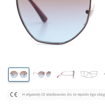
137 mm
Μήκος σκελετού
Μήκος
φακού
49 mm
54 mm
Ύψος φακού
Μήκος φακού
Η σήμανση CE αποδεικνύει ότι το προϊόν έχει ελεγ