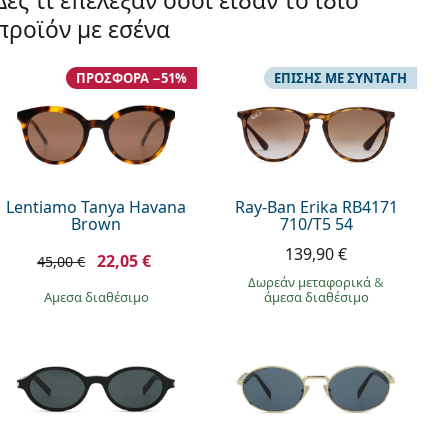
Δες τι επέλεξαν όσοι είδαν το ίδιο
προϊόν με εσένα
ΠΡΟΣΦΟΡΆ −51%
ΕΠΊΣΗΣ ΜΕ ΣΥΝΤΑΓΉ
Lentiamo Tanya Havana
Ray-Ban Erika RB4171
Brown
710/T5 54
139,90 €
22,05 €
45,00 €
Δωρεάν μεταφορικά
&
άμεσα διαθέσιμο
άμεσα διαθέσιμο