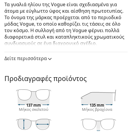
Τα γυαλιά ηλίου της Vogue είναι σχεδιασμένα για
άτομα με εύγλωττο ύφος και αίσθηση πρωτοτυπίας.
Το όνομα της μάρκας προέρχεται από το περιοδικό
μόδας Vogue, το οποίο καθορίζει τις τάσεις σε όλο
τον κόσμο. Η συλλογή από τη Vogue φέρνει πολλά
διαφορετικά στυλ και καταπληκτικούς χρωματικούς
συνδυασμούς σε ένα διαχρονικό σχέδιο.
Vogue 0VO 4180S 352/11 54
είναι γυναικεία γυαλιά
Δείτε περισσότερα
ηλίου.
Δείτε πώς φαίνονται πάνω σας αυτά τα γυαλιά ηλίου
με τη λειτουργία του Εικονικού καθρέφτη του
Προδιαγραφές προϊόντος
Lentiamo.
Σκελετός γυαλιών ηλίου
Το μαύρο χρώμα του σκελετού ταιριάζει απόλυτα
137 mm
135 mm
με το δροσερό χρώμα του δέρματος και τα ανοιχτά
Μήκος σκελετού
Μήκος βραχίονα
ξανθά, ανοιχτά καφέ ή μαύρα μαλλιά.
Οι στρογγυλοί σκελετοί γυαλιών ηλίου
είναι
ιδανική επιλογή για όσους έχουν τετράγωνο ή