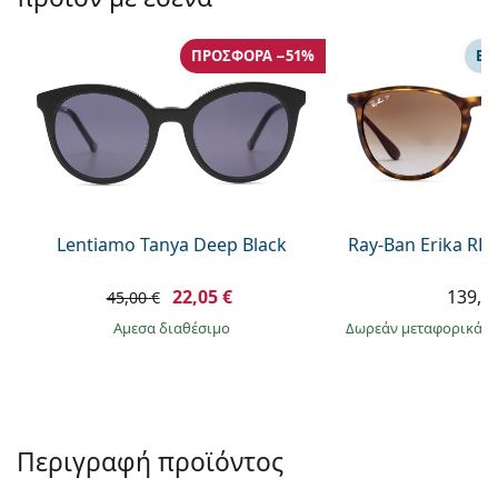
Persol
Prada
ΠΡΟΣΦΟΡΆ −51%
ΕΠ
Όλες οι μάρκες
Lentiamo Tanya Deep Black
Ray-Ban Erika RB
22,05 €
139,9
45,00 €
άμεσα διαθέσιμο
Δωρεάν μεταφορικά
&
Περιγραφή προϊόντος