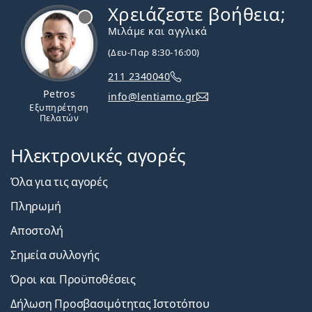
Χρειάζεστε βοήθεια;
Εκτός σύνδεσης
Μιλάμε και αγγλικά
(Δευ-Παρ 8:30-16:00)
211 2340040
Petros
info@lentiamo.gr
Εξυπηρέτηση
Πελατών
Ηλεκτρονικές αγορές
Όλα για τις αγορές
Πληρωμή
Αποστολή
Σημεία συλλογής
Όροι και Προϋποθέσεις
Δήλωση Προσβασιμότητας Ιστοτόπου