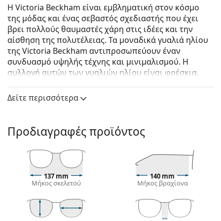
Η Victoria Beckham είναι εμβληματική στον κόσμο
της μόδας και ένας σεβαστός σχεδιαστής που έχει
βρει πολλούς θαυμαστές χάρη στις ιδέες και την
αίσθηση της πολυτέλειας. Τα μοναδικά γυαλιά ηλίου
της Victoria Beckham αντιπροσωπεύουν έναν
συνδυασμό υψηλής τέχνης και μινιμαλισμού. Η
συλλογή αυτών των γυαλιών ηλίου είναι φρέσκια,
κομψή και νεανική με υπέροχη την αίσθηση της
λεπτομέρειας.
Δείτε περισσότερα
Victoria Beckham VB621S 217 53
είναι γυναικεία
γυαλιά ηλίου.
Προδιαγραφές προϊόντος
Δείτε πώς φαίνονται πάνω σας αυτά τα γυαλιά ηλίου
με τη λειτουργία του Εικονικού καθρέφτη του
Lentiamo.
Σκελετός γυαλιών ηλίου
137 mm
140 mm
Μήκος σκελετού
Μήκος βραχίονα
Το μπλε χρώμα του σκελετού ταιριάζει απόλυτα με
ένα δροσερό φυσικό χρώμα δέρματος και ανοιχτά
καφέ, μαύρα ή ανοιχτά ξανθά μαλλιά.