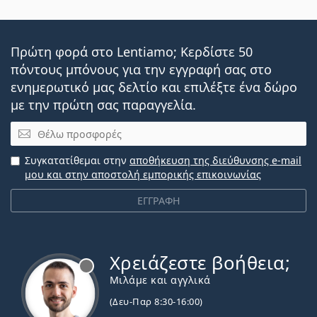
Πρώτη φορά στο Lentiamo; Κερδίστε 50
πόντους μπόνους για την εγγραφή σας στο
ενημερωτικό μας δελτίο και επιλέξτε ένα δώρο
με την πρώτη σας παραγγελία.
Email
Συγκατατίθεμαι στην
αποθήκευση της διεύθυνσης e-mail
μου και στην αποστολή εμπορικής επικοινωνίας
ΕΓΓΡΑΦΗ
Χρειάζεστε βοήθεια;
Εκτός σύνδεσης
Μιλάμε και αγγλικά
(Δευ-Παρ 8:30-16:00)