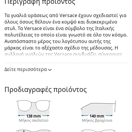
Περιγραφή προϊόντος
Τα γυαλιά οράσεως από Versace έχουν σχεδιαστεί για
όλους όσους θέλουν ένα κομψό και διακεκριμένο
στυλ. Τα Versace είναι ένα σύμβολο της Ιταλικής
πολυτέλειας το οποίο είναι γνωστό σε όλο τον κόσμο.
Αναπόσπαστο μέρος του λογότυπου αυτής της
μάρκας είναι το αξέχαστο σχέδιο της μέδουσας. Η
συλλογή γυαλιών της Versace συνδυάζει σύγχρονες
τεχνολογίες με υψηλή ποιότητα και πολυτελή
σχεδιασμό.
Δείτε περισσότερα
Versace 0VE1302 1002 59
είναι αντρικά γυαλιά
οράσεως.
Προδιαγραφές προϊόντος
Δείτε πώς φαίνονται πάνω σας αυτά τα γυαλιά
οράσεως με τη λειτουργία του Εικονικού καθρέφτη
του Lentiamo.
Σκελετός γυαλιών οράσεως
138 mm
140 mm
Μήκος σκελετού
Μήκος βραχίονα
Το χρυσό χρώμα του σκελετού ταιριάζει απόλυτα