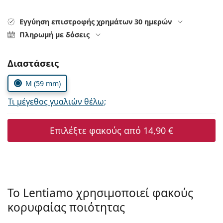
Persol
Εγγύηση επιστροφής χρημάτων 30 ημερών
Prada
Πληρωμή με δόσεις
Όλες οι μάρκες
Συμπληρώστε τις παράμετρους
Διαστάσεις
M (59 mm)
Τι μέγεθος γυαλιών θέλω;
Επιλέξτε φακούς από
14,90 €
Το Lentiamo χρησιμοποιεί φακούς
κορυφαίας ποιότητας