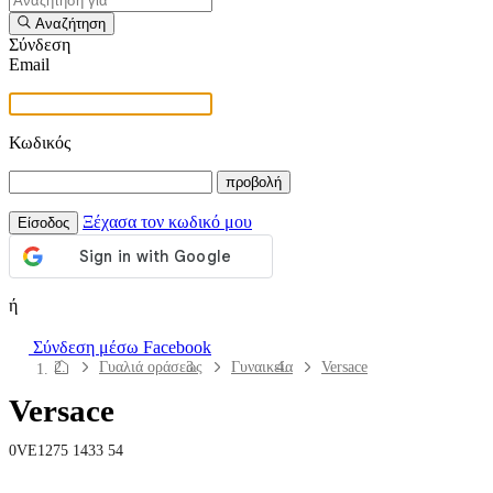
Αναζήτηση
Σύνδεση
Email
Κωδικός
προβολή
Ξέχασα τον κωδικό μου
Είσοδος
ή
Σύνδεση μέσω Facebook
Πλοήγηση
Γυαλιά οράσεως
Γυναικεία
Versace
στη
Versace
σελίδα
Φακοί Επαφής
0VE1275 1433 54