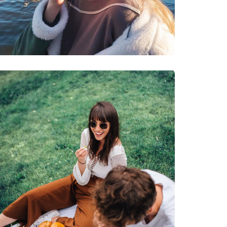
νυμες Μάρκες