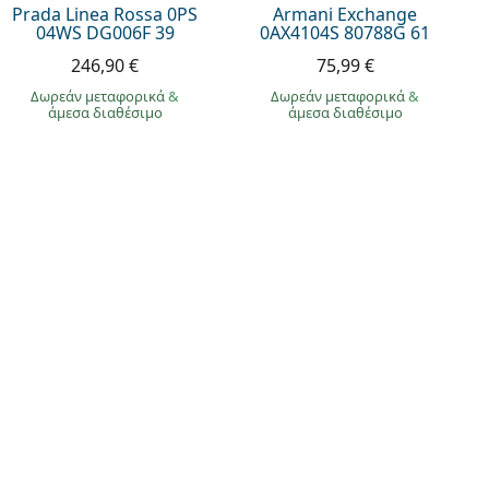
Prada Linea Rossa 0PS
Armani Exchange
04WS DG006F 39
0AX4104S 80788G 61
246,90 €
75,99 €
Δωρεάν μεταφορικά
&
Δωρεάν μεταφορικά
&
άμεσα διαθέσιμο
άμεσα διαθέσιμο