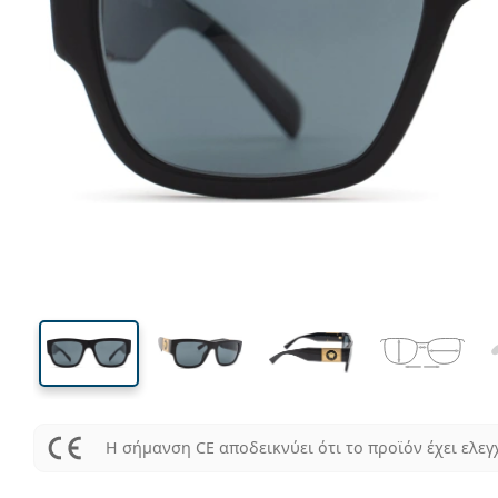
140 mm
Μήκος σκελετού
Μήκος
φακού
40 mm
56 mm
Ύψος φακού
Μήκος φακού
Η σήμανση CE αποδεικνύει ότι το προϊόν έχει ελεγ