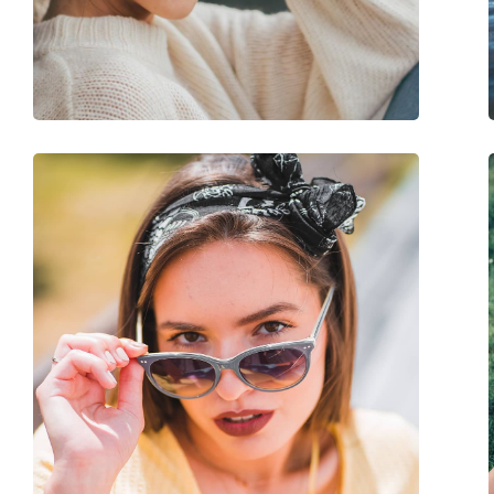
Βάρος:
300 γρ
Ρυθμιζόμενα μαξιλάρια μύτης:
Όχι
Εύκαμπτη άρθρωση:
Όχι
Αξεσουάρ
Παρέχονται με θήκη:
Ναι
Πανί καθαρισμού:
Ναι
Άλλα
Τύπος:
Ανδρικά
Κατηγορία:
Γυαλιά Ηλίου Επώ
Μάρκα:
Versace
Χρήση:
Μόδα
Κωδικός Προϊόντος / Μοντέλο:
0VE4406 GB1/87 56