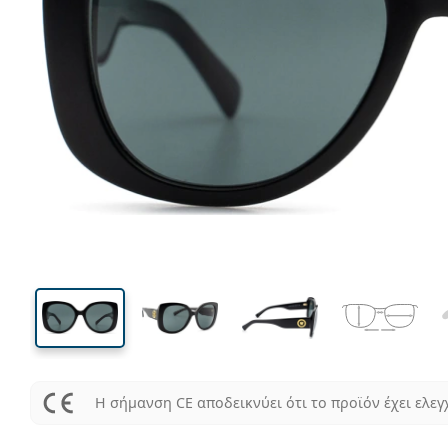
138 mm
Μήκος σκελετού
Μήκος
φακού
52 mm
58 mm
Ύψος φακού
Μήκος φακού
Η σήμανση CE αποδεικνύει ότι το προϊόν έχει ελεγ