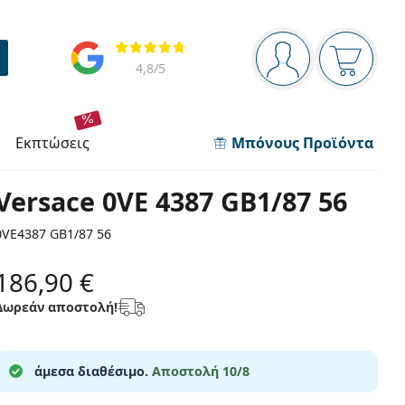
Πίνακας πλοήγησης
Αξιολογήσεις
Είστε συνδεδεμέν
Το καλάθ
4,8
/5
εκπτώσεις
Μπόνους Προϊόντα
Versace 0VE 4387 GB1/87 56
0VE4387 GB1/87 56
186,90 €
Δωρεάν αποστολή!
άμεσα διαθέσιμο.
Αποστολή 10/8