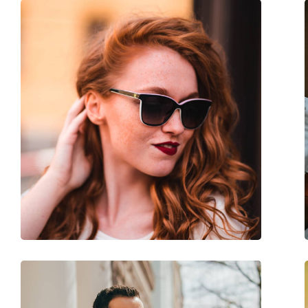
Παρέχονται με θήκη:
Ναι
Πανί καθαρισμού:
Ναι
Άλλα
Τύπος:
Γυναικεία
Κατηγορία:
Γυαλιά Ηλίου Επώ
Μάρκα:
Versace
Χρήση:
Μόδα
Κωδικός Προϊόντος / Μοντέλο:
0VE4387 GB1/87 56