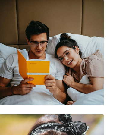
νυμες Μάρκες