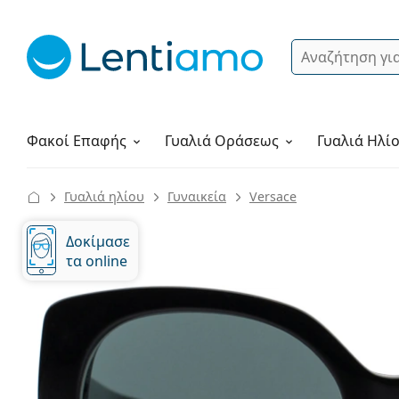
Αναζήτηση
Σύνδεση
Πλοήγηση στη σελίδα
Υγρά φακών
Πώς να παραγγείλετε
Φακοί Επαφής
Γυαλιά
Οράσεως
Γυαλιά Ηλί
Γυαλιά ηλίου
Γυναικεία
Versace
Δοκίμασε
τα online