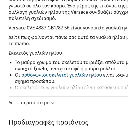
γνωστό σε όλο τον κόσμο. Ένα μέρος της εικόνας της 
συλλογή γυαλιών ηλίου της Versace συνδυάζει σύγχρ
πολυτελή σχεδιασμό.
Versace 0VE 4387 GB1/87 56
είναι γυναικεία γυαλιά ηλ
Δείτε πώς φαίνονται πάνω σας αυτά τα γυαλιά ηλίου 
Lentiamo.
Σκελετός γυαλιών ηλίου
Το μαύρο χρώμα του σκελετού ταιριάζει απόλυτα 
ανοιχτά ξανθά, ανοιχτά καφέ ή μαύρα μαλλιά.
Οι
ορθογώνιοι σκελετοί γυαλιών ηλίου
είναι ιδαν
σχήμα προσώπου.
Ο σκελετός των γυαλιών ηλίου είναι κατασκευασμ
προσφέρει μεγάλη αντοχή και άνεση.
Δείτε περισσότερα
Φακός γυαλιών ηλίου
Οι γκρι φακοί μειώνουν την ένταση του φωτός χωρ
αλλοιώνουν τα χρώματα.
Προδιαγραφές προϊόντος
Οι φακοί είναι κατασκευασμένοι από πλαστικό, τ