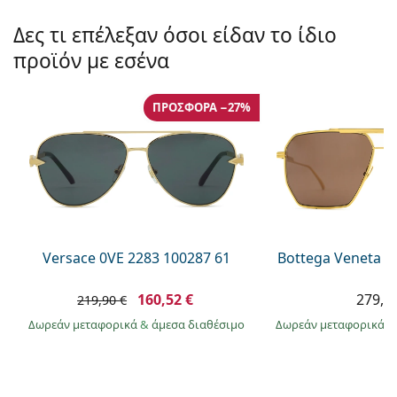
Persol
Δες τι επέλεξαν όσοι είδαν το ίδιο
Prada
προϊόν με εσένα
Όλες οι μάρκες
ΠΡΟΣΦΟΡΆ −27%
Versace 0VE 2283 100287 61
Bottega Veneta B
160,52 €
279,9
219,90 €
Δωρεάν μεταφορικά
&
άμεσα διαθέσιμο
Δωρεάν μεταφορικά
&