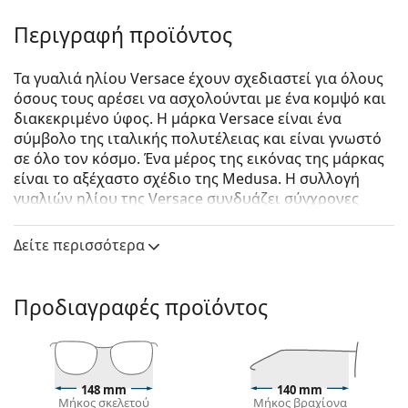
Περιγραφή προϊόντος
Τα γυαλιά ηλίου Versace έχουν σχεδιαστεί για όλους
όσους τους αρέσει να ασχολούνται με ένα κομψό και
διακεκριμένο ύφος. Η μάρκα Versace είναι ένα
σύμβολο της ιταλικής πολυτέλειας και είναι γνωστό
σε όλο τον κόσμο. Ένα μέρος της εικόνας της μάρκας
είναι το αξέχαστο σχέδιο της Medusa. Η συλλογή
γυαλιών ηλίου της Versace συνδυάζει σύγχρονες
τεχνολογίες με ασυναγώνιστη ποιότητα και πολυτελή
σχεδιασμό.
Δείτε περισσότερα
Versace 0VE 2150Q 100211 62
είναι αντρικά γυαλιά
ηλίου.
Προδιαγραφές προϊόντος
Δείτε πώς φαίνονται πάνω σας αυτά τα γυαλιά ηλίου
με τη λειτουργία του Εικονικού καθρέφτη του
Lentiamo.
Σκελετός γυαλιών ηλίου
148 mm
140 mm
Μήκος σκελετού
Μήκος βραχίονα