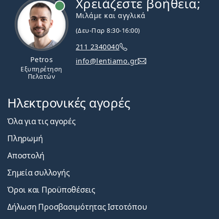
Χρειάζεστε βοήθεια;
Εκτός σύνδεσης
Μιλάμε και αγγλικά
(Δευ-Παρ 8:30-16:00)
211 2340040
Petros
info@lentiamo.gr
Εξυπηρέτηση
Πελατών
Ηλεκτρονικές αγορές
Όλα για τις αγορές
Πληρωμή
Αποστολή
Σημεία συλλογής
Όροι και Προϋποθέσεις
Δήλωση Προσβασιμότητας Ιστοτόπου