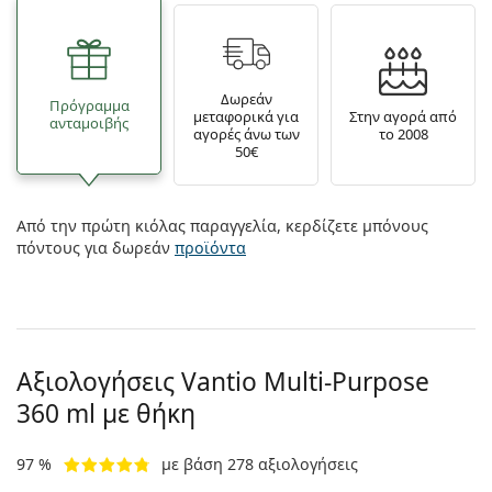
Gucci
Όλα τα υγρά φακών
Εκτό
Όλες οι μάρκες
Persol
Prada
Δωρεάν
Πρόγραμμα
μεταφορικά για
Στην αγορά από
ανταμοιβής
αγορές άνω των
το 2008
Όλες οι μάρκες
50€
Από την πρώτη κιόλας παραγγελία, κερδίζετε μπόνους
πόντους για δωρεάν
προϊόντα
Αξιολογήσεις Vantio Multi-Purpose
360 ml με θήκη
97 %
με βάση 278 αξιολογήσεις