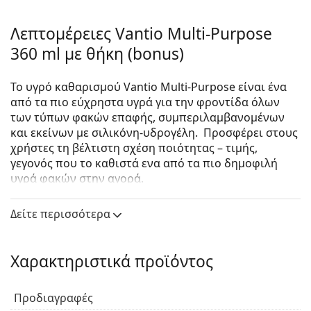
Λεπτομέρειες Vantio Multi-Purpose
360 ml με θήκη (bonus)
Το υγρό καθαρισμού Vantio Multi-Purpose είναι ένα
από τα πιο εύχρηστα υγρά για την φροντίδα όλων
των τύπων φακών επαφής, συμπεριλαμβανομένων
και εκείνων με σιλικόνη-υδρογέλη. Προσφέρει στους
χρήστες τη βέλτιστη σχέση ποιότητας – τιμής,
γεγονός που το καθιστά ενα από τα πιο δημοφιλή
υγρά φακών στην αγορά.
Το υγρό πολλαπλών χρήσεων Vantio Multi-Purpose
Δείτε περισσότερα
αφαιρεί τις πρωτεΐνες, απολυμαίνει, ενυδατώνει και
έχει επίσης σχεδιαστεί για να καθαρίζει τους
φακούς επαφής κατά την αποθήκευση.
Χαρακτηριστικά προϊόντος
Κατασκευάζεται στην Ιταλία, όπως και το καλύτερο
σε πωλήσεις υγρό που προσφέρουμε στο
ηλεκτρονικό μας κατάστημα, το
Solunate Multi-
Προδιαγραφές
Purpose.