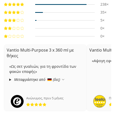
238×
35×
5×
0×
0×
Vantio Multi-Purpose 3 x 360 ml με
Vantio Multi
θήκες
Αψογη εφα
Ως σετ γυαλιών, για τη φροντίδα των
φακών επαφής
Μεταφράστηκε από
(
δες
)
Ανώνυμος
,
πριν 5 μήνες
Πετ
5 αξιολογήσεις από 5