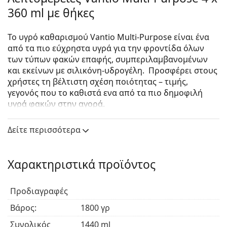
360 ml με θήκες
Το υγρό καθαρισμού Vantio Multi-Purpose είναι ένα
από τα πιο εύχρηστα υγρά για την φροντίδα όλων
των τύπων φακών επαφής, συμπεριλαμβανομένων
και εκείνων με σιλικόνη-υδρογέλη. Προσφέρει στους
χρήστες τη βέλτιστη σχέση ποιότητας – τιμής,
γεγονός που το καθιστά ενα από τα πιο δημοφιλή
υγρά φακών στην αγορά.
Το υγρό πολλαπλών χρήσεων Vantio Multi-Purpose
Δείτε περισσότερα
αφαιρεί τις πρωτεΐνες, απολυμαίνει, ενυδατώνει και
έχει επίσης σχεδιαστεί για να καθαρίζει τους
φακούς επαφής κατά την αποθήκευση.
Χαρακτηριστικά προϊόντος
Κατασκευάζεται στην Ιταλία, όπως και το καλύτερο
σε πωλήσεις υγρό που προσφέρουμε στο
ηλεκτρονικό μας κατάστημα, το
Solunate Multi-
Προδιαγραφές
Purpose.
Βάρος:
1800 γρ
Το Vantio Multi-Purpose είναι μια τέλεια εναλλακτική
Συνολικός
1440 ml
λύση σε σύγκριση με άλλα υγρά στην αγορά, όπως: