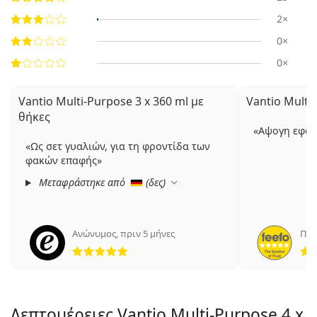
2×
0×
0×
Vantio Multi-Purpose 3 x 360 ml με
Vantio Multi
θήκες
Αψογη εφα
Ως σετ γυαλιών, για τη φροντίδα των
φακών επαφής
Μεταφράστηκε από
(
δες
)
Ανώνυμος
,
πριν 5 μήνες
Πετ
5 αξιολογήσεις από 5
Λεπτομέρειες Vantio Multi-Purpose 4 x