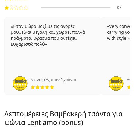
0×
Ήταν δώρο μαζί με τις αγορές
Very conven
μου..είναι μεγάλη και χωράει πολλά
carrying you
πράγματα..ύφασμα που αντέχει.
with style.
Ευχαριστώ πολύ
Ντιντέμ Α.
,
πριν 2 χρόνια
Ανώ
5 αξιολογήσεις από 5
Λεπτομέρειες Βαμβακερή τσάντα για
ψώνια Lentiamo (bonus)