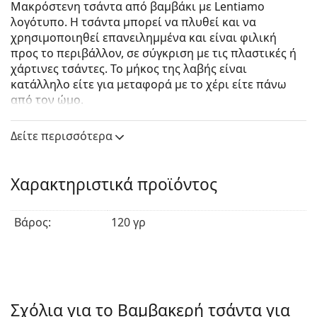
Μακρόστενη τσάντα από βαμβάκι με Lentiamo
λογότυπο. Η τσάντα μπορεί να πλυθεί και να
χρησιμοποιηθεί επανειλημμένα και είναι φιλική
προς το περιβάλλον, σε σύγκριση με τις πλαστικές ή
χάρτινες τσάντες. Το μήκος της λαβής είναι
κατάλληλο είτε για μεταφορά με το χέρι είτε πάνω
από τον ώμο.
Χρώμα: Εκρού. Διαστάσεις: 38 εκατοστά x
Δείτε περισσότερα
41 εκατοστά. Το μήκος λαβής: 65 εκατοστά.
Χαρακτηριστικά προϊόντος
Βάρος:
120 γρ
Σχόλια για το Βαμβακερή τσάντα για