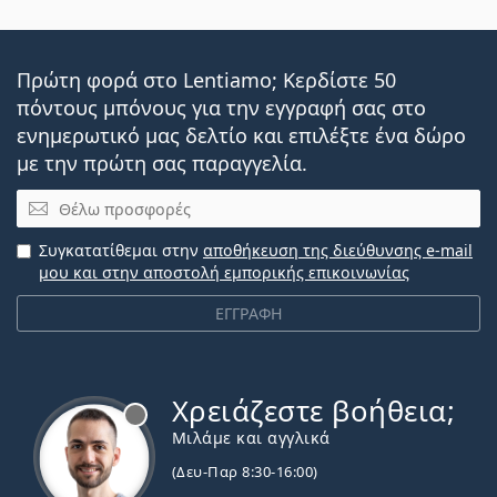
Πρώτη φορά στο Lentiamo; Κερδίστε 50
πόντους μπόνους για την εγγραφή σας στο
ενημερωτικό μας δελτίο και επιλέξτε ένα δώρο
με την πρώτη σας παραγγελία.
Email
Συγκατατίθεμαι στην
αποθήκευση της διεύθυνσης e-mail
μου και στην αποστολή εμπορικής επικοινωνίας
ΕΓΓΡΑΦΗ
Χρειάζεστε βοήθεια;
Εκτός σύνδεσης
Μιλάμε και αγγλικά
(Δευ-Παρ 8:30-16:00)