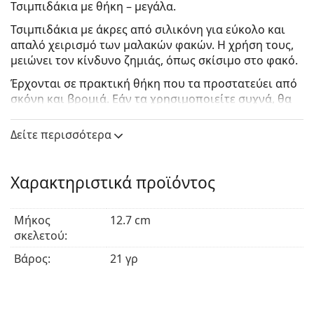
Τσιμπιδάκια με θήκη – μεγάλα.
Τσιμπιδάκια με άκρες από σιλικόνη για εύκολο και
απαλό χειρισμό των μαλακών φακών. Η χρήση τους,
μειώνει τον κίνδυνο ζημιάς, όπως σκίσιμο στο φακό.
Έρχονται σε πρακτική θήκη που τα προστατεύει από
σκόνη και βρομιά. Εάν τα χρησιμοποιείτε συχνά, θα
πρέπει να προσέχετε και να κάνετε σωστή
αποστείρωση με καθαριστικό προϊόν ή ζεστό νερό.
Δείτε περισσότερα
Αν αυτή είναι η πρώτη σας παραγγελία ή δεν έχετε
αρκετούς μπόνους πόντους για αυτό το προϊόν,
Χαρακτηριστικά προϊόντος
μπορείτε πάντα να
αγοράσετε τα μεγάλα Τσιμπιδάκια
με θήκη.
Μήκος
12.7 cm
Διαστάσεις θήκης: 135 x 31 χιλιοστά. Μήκος
σκελετού:
τσιμπίδας: 127 χιλιοστά.
Βάρος:
21 γρ