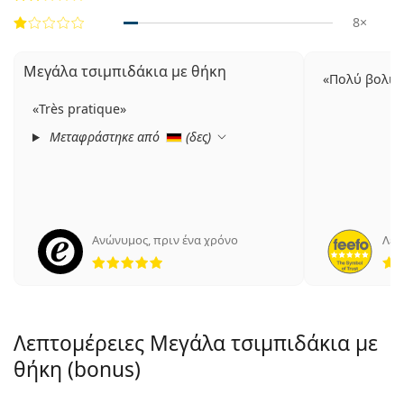
8×
Μεγάλα τσιμπιδάκια με θήκη
Πολύ βολικ
Très pratique
Μεταφράστηκε από
(
δες
)
Ανώνυμος
,
πριν ένα χρόνο
Λέν
5 αξιολογήσεις από 5
Λεπτομέρειες Μεγάλα τσιμπιδάκια με
θήκη (bonus)