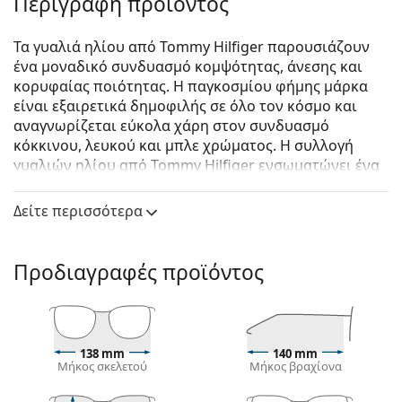
Περιγραφή προϊόντος
Τα γυαλιά ηλίου από Tommy Hilfiger παρουσιάζουν
ένα μοναδικό συνδυασμό κομψότητας, άνεσης και
κορυφαίας ποιότητας. Η παγκοσμίου φήμης μάρκα
είναι εξαιρετικά δημοφιλής σε όλο τον κόσμο και
αναγνωρίζεται εύκολα χάρη στον συνδυασμό
κόκκινου, λευκού και μπλε χρώματος. Η συλλογή
γυαλιών ηλίου από Tommy Hilfiger ενσωματώνει ένα
Αμερικάνικο σχεδιασμό υψηλής κατηγορίας, ενώ η
διαχρονικότητα τους τα καθιστά ιδανικά για κάθε
Δείτε περισσότερα
περίσταση.
Tommy Hilfiger TH 1723/S 807 9O 54
είναι γυναικεία
Προδιαγραφές προϊόντος
γυαλιά ηλίου.
Δείτε πώς φαίνονται πάνω σας αυτά τα γυαλιά ηλίου
με τη λειτουργία του Εικονικού καθρέφτη του
Lentiamo.
138 mm
140 mm
Μήκος σκελετού
Μήκος βραχίονα
Σκελετός γυαλιών ηλίου