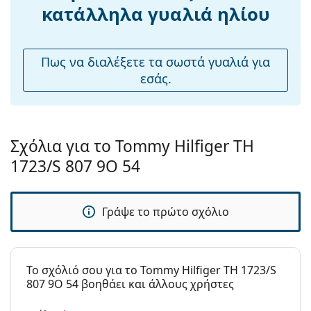
Ρυθμιζόμενα
Όχι
Το πανί που παρέχεται είναι ιδανικό για τον
κατάλληλα γυαλιά ηλίου
μαξιλάρια
καθαρισμό και τη φροντίδα των γυαλιών ηλίου.
μύτης:
Ορισμένα μοντέλα μπορεί να συνοδεύονται από
υφασμάτινη θήκη αντί για πανί.
Εύκαμπτη
Όχι
Πως να διαλέξετε τα σωστά γυαλιά για
άρθρωση:
Εξερευνήστε την πλήρη γκάμα
γυαλιών ηλίου
για να
εσάς.
βρείτε περισσότερα μοντέλα από δημοφιλείς μάρκες.
Αξεσουάρ
Παρέχονται με
Ναι
θήκη:
Σχόλια για το Tommy Hilfiger TH
Πανί
Ναι
1723/S 807 9O 54
καθαρισμού:
Άλλα
Γράψε το πρώτο σχόλιο
Τύπος:
Γυναικεία
Κατηγορία:
Γυαλιά Ηλίου Επώνυμες Μάρκες
Μάρκα:
Tommy Hilfiger
To σχόλιό σου για το Tommy Hilfiger TH 1723/S
807 9O 54 βοηθάει και άλλους χρήστες
Χρήση:
Μόδα
Κωδικός
TH 723/S 807 9O 54