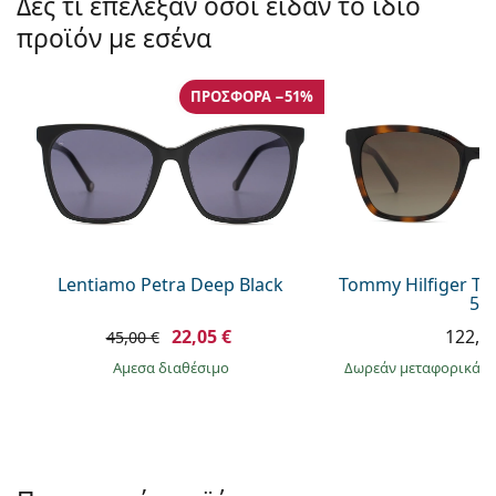
Δες τι επέλεξαν όσοι είδαν το ίδιο
Persol
προϊόν με εσένα
Prada
ΠΡΟΣΦΟΡΆ −51%
Όλες οι μάρκες
Lentiamo Petra Deep Black
Tommy Hilfiger TH
54
22,05 €
122,9
45,00 €
άμεσα διαθέσιμο
Δωρεάν μεταφορικά
&