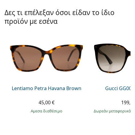
Gucci
Όλα τα υγρά φακών
Εκτό
Όλες οι μάρκες
Δες τι επέλεξαν όσοι είδαν το ίδιο
Persol
προϊόν με εσένα
Prada
Όλες οι μάρκες
Lentiamo Petra Havana Brown
Gucci GG002
45,00 €
199,9
άμεσα διαθέσιμο
Δωρεάν μεταφορικά
&