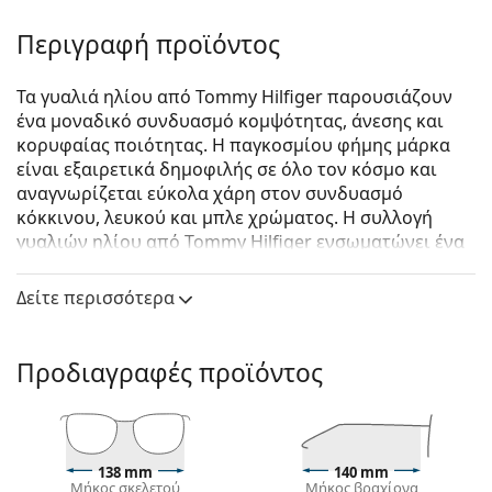
Περιγραφή προϊόντος
Τα γυαλιά ηλίου από Tommy Hilfiger παρουσιάζουν
ένα μοναδικό συνδυασμό κομψότητας, άνεσης και
κορυφαίας ποιότητας. Η παγκοσμίου φήμης μάρκα
είναι εξαιρετικά δημοφιλής σε όλο τον κόσμο και
αναγνωρίζεται εύκολα χάρη στον συνδυασμό
κόκκινου, λευκού και μπλε χρώματος. Η συλλογή
γυαλιών ηλίου από Tommy Hilfiger ενσωματώνει ένα
Αμερικάνικο σχεδιασμό υψηλής κατηγορίας, ενώ η
διαχρονικότητα τους τα καθιστά ιδανικά για κάθε
Δείτε περισσότερα
περίσταση.
Tommy Hilfiger TH 1723/S 086 HA 54
είναι γυναικεία
Προδιαγραφές προϊόντος
γυαλιά ηλίου.
Δείτε πώς φαίνονται πάνω σας αυτά τα γυαλιά ηλίου
με τη λειτουργία του Εικονικού καθρέφτη του
Lentiamo.
138 mm
140 mm
Μήκος σκελετού
Μήκος βραχίονα