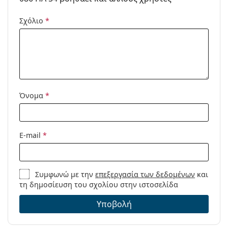
Κωδικός
TH1723/S 086 HA 54
Σχόλιο
*
Προϊόντος /
Μοντέλο:
Όνομα
*
E-mail
*
Συμφωνώ με την
επεξεργασία των δεδομένων
και
τη δημοσίευση του σχολίου στην ιστοσελίδα
Υποβολή