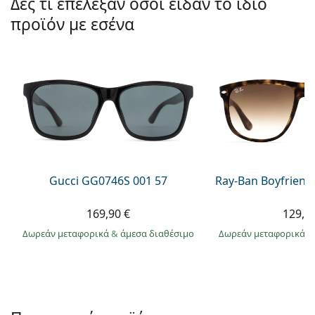
Δες τι επέλεξαν όσοι είδαν το ίδιο
Persol
προϊόν με εσένα
Prada
Όλες οι μάρκες
Gucci GG0746S 001 57
Ray-Ban Boyfriend
169,90 €
129,9
Δωρεάν μεταφορικά
&
άμεσα διαθέσιμο
Δωρεάν μεταφορικά
&