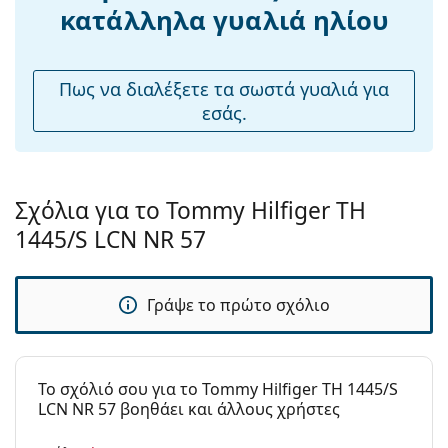
Ρυθμιζόμενα
Όχι
κατάλληλα γυαλιά ηλίου
μαξιλάρια
μύτης:
Εύκαμπτη
Όχι
Πως να διαλέξετε τα σωστά γυαλιά για
άρθρωση:
εσάς.
Αξεσουάρ
Παρέχονται με
Ναι
θήκη:
Σχόλια για το Tommy Hilfiger TH
Πανί
Ναι
1445/S LCN NR 57
καθαρισμού:
Άλλα
Γράψε το πρώτο σχόλιο
Τύπος:
Ανδρικά
Κατηγορία:
Γυαλιά Ηλίου Επώνυμες Μάρκες
Μάρκα:
Tommy Hilfiger
To σχόλιό σου για το Tommy Hilfiger TH 1445/S
LCN NR 57 βοηθάει και άλλους χρήστες
Χρήση:
Μόδα
Κωδικός
TH1445/S LCN NR 57