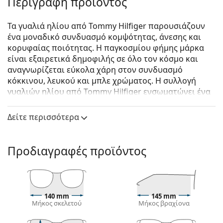
Περιγραφή προϊόντος
Τα γυαλιά ηλίου από Tommy Hilfiger παρουσιάζουν
ένα μοναδικό συνδυασμό κομψότητας, άνεσης και
κορυφαίας ποιότητας. Η παγκοσμίου φήμης μάρκα
είναι εξαιρετικά δημοφιλής σε όλο τον κόσμο και
αναγνωρίζεται εύκολα χάρη στον συνδυασμό
κόκκινου, λευκού και μπλε χρώματος. Η συλλογή
γυαλιών ηλίου από Tommy Hilfiger ενσωματώνει ένα
Αμερικάνικο σχεδιασμό υψηλής κατηγορίας, ενώ η
διαχρονικότητα τους τα καθιστά ιδανικά για κάθε
Δείτε περισσότερα
περίσταση.
Tommy Hilfiger TH 1445/S LCN NR 57
είναι αντρικά
Προδιαγραφές προϊόντος
γυαλιά ηλίου.
Δείτε πώς φαίνονται πάνω σας αυτά τα γυαλιά ηλίου
με τη λειτουργία του Εικονικού καθρέφτη του
Lentiamo.
140 mm
145 mm
Μήκος σκελετού
Μήκος βραχίονα
Σκελετός γυαλιών ηλίου