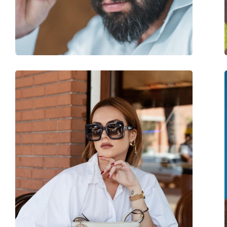
Βάρος:
325 γρ
Ρυθμιζόμενα μαξιλάρια μύτης:
Όχι
Εύκαμπτη άρθρωση:
Όχι
Αξεσουάρ
Παρέχονται με θήκη:
Ναι
Πανί καθαρισμού:
Ναι
Άλλα
Τύπος:
Γυναικεία
Κατηγορία:
Γυαλιά Ηλίου Επώ
Μάρκα:
Tom Ford
Χρήση:
Μόδα
Κωδικός Προϊόντος / Μοντέλο:
FT0939 01B 56