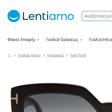
Αναζήτηση
Σύνδεση
Πλοήγηση στη σελίδα
Υγρά φακών
Πώς να παραγγείλετε
Φακοί Επαφής
Γυαλιά
Οράσεως
Γυαλιά Ηλί
Γυαλιά ηλίου
Γυναικεία
Tom Ford