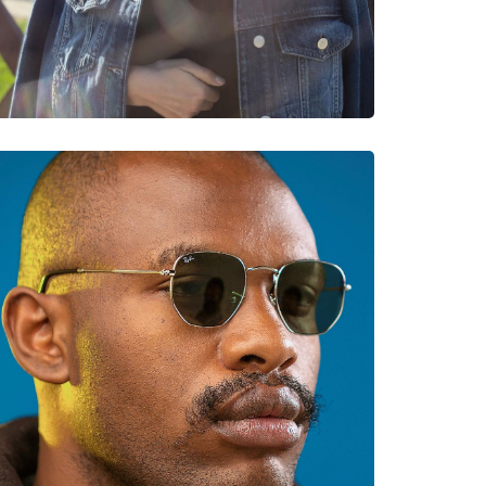
νυμες Μάρκες