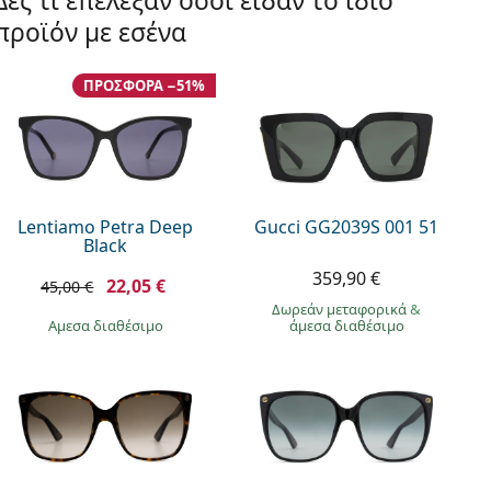
Δες τι επέλεξαν όσοι είδαν το ίδιο
προϊόν με εσένα
ΠΡΟΣΦΟΡΆ −51%
Lentiamo Petra Deep
Gucci GG2039S 001 51
Black
359,90 €
22,05 €
45,00 €
Δωρεάν μεταφορικά
&
άμεσα διαθέσιμο
άμεσα διαθέσιμο