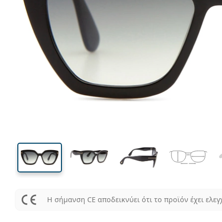
141 mm
Μήκος σκελετού
Μήκος
φακού
47 mm
56 mm
Ύψος φακού
Μήκος φακού
Η σήμανση CE αποδεικνύει ότι το προϊόν έχει ελεγ