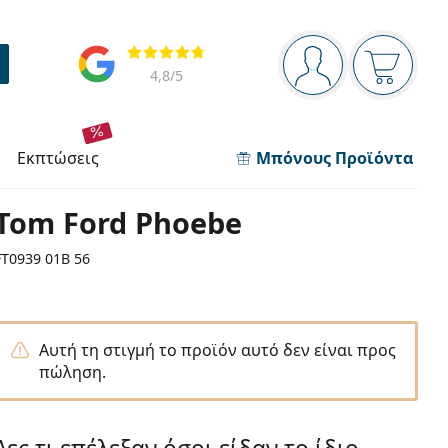
Πίνακας πλοήγησης
Αξιολογήσεις
Είστε συνδεδεμέν
Το καλάθ
4,8
/5
εκπτώσεις
Μπόνους Προϊόντα
Tom Ford Phoebe
FT0939 01B 56
Αυτή τη στιγμή το προϊόν αυτό δεν είναι προς
πώληση.