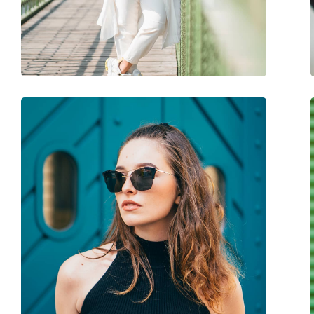
Βάρος:
325 γρ
Ρυθμιζόμενα μαξιλάρια μύτης:
Όχι
Εύκαμπτη άρθρωση:
Όχι
Αξεσουάρ
Παρέχονται με θήκη:
Ναι
Πανί καθαρισμού:
Ναι
Άλλα
Τύπος:
Γυναικεία
Κατηγορία:
Γυαλιά Ηλίου Επώ
Μάρκα:
Tom Ford
Χρήση:
Μόδα
Κωδικός Προϊόντος / Μοντέλο:
FT0821 01B 56