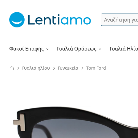
Αναζήτηση
Σύνδεση
Πλοήγηση στη σελίδα
Υγρά φακών
Πώς να παραγγείλετε
Φακοί Επαφής
Γυαλιά
Οράσεως
Γυαλιά Ηλί
Γυαλιά ηλίου
Γυναικεία
Tom Ford