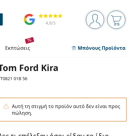
Πίνακας πλοήγησης
Αξιολογήσεις
Είστε συνδεδεμέν
Το καλάθ
4,8
/5
εκπτώσεις
Μπόνους Προϊόντα
Tom Ford Kira
FT0821 01B 56
Αυτή τη στιγμή το προϊόν αυτό δεν είναι προς
πώληση.