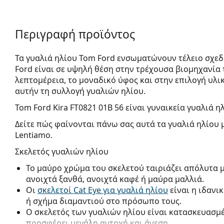
Περιγραφή προϊόντος
Τα γυαλιά ηλίου Tom Ford ενσωματώνουν τέλειο σχεδ
Ford είναι σε υψηλή θέση στην τρέχουσα βιομηχανία 
λεπτομέρεια, το μοναδικό ύφος και στην επιλογή υλ
αυτήν τη συλλογή γυαλιών ηλίου.
Tom Ford Kira FT0821 01B 56
είναι γυναικεία γυαλιά ηλ
Δείτε πώς φαίνονται πάνω σας αυτά τα γυαλιά ηλίου 
Lentiamo.
Σκελετός γυαλιών ηλίου
Το μαύρο χρώμα του σκελετού ταιριάζει απόλυτα 
ανοιχτά ξανθά, ανοιχτά καφέ ή μαύρα μαλλιά.
Οι
σκελετοί Cat Eye για γυαλιά ηλίου
είναι η ιδανι
ή σχήμα διαμαντιού στο πρόσωπο τους.
Ο σκελετός των γυαλιών ηλίου είναι κατασκευασμ
προσφέρει μεγάλη αντοχή και άνεση.