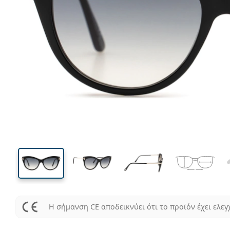
140 mm
Μήκος σκελετού
Μήκος
φακού
44 mm
56 mm
Ύψος φακού
Μήκος φακού
Η σήμανση CE αποδεικνύει ότι το προϊόν έχει ελεγ