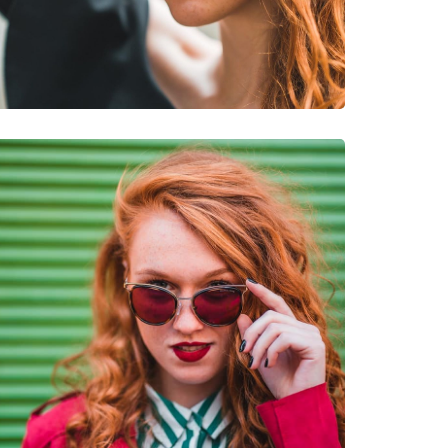
νυμες Μάρκες