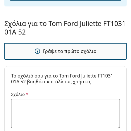
Αξεσουάρ
Παρέχονται με
Ναι
θήκη:
Σχόλια για το Tom Ford Juliette FT1031
Πανί
Ναι
01A 52
καθαρισμού:
Άλλα
Γράψε το πρώτο σχόλιο
Τύπος:
Γυναικεία
Κατηγορία:
Γυαλιά Ηλίου Επώνυμες Μάρκες
Μάρκα:
Tom Ford
To σχόλιό σου για το Tom Ford Juliette FT1031
01A 52 βοηθάει και άλλους χρήστες
Χρήση:
Μόδα
Κωδικός
FT1031/S 01A 52
Σχόλιο
*
Προϊόντος /
Μοντέλο: