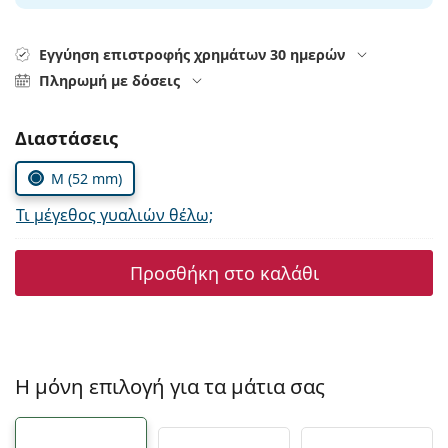
Persol
Prada
Εγγύηση επιστροφής χρημάτων 30 ημερών
Πληρωμή με δόσεις
Όλες οι μάρκες
Συμπληρώστε τις παράμετρους
Διαστάσεις
M (52 mm)
Τι μέγεθος γυαλιών θέλω;
Προσθήκη στο καλάθι
Η μόνη επιλογή για τα μάτια σας