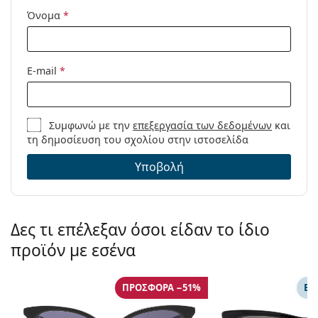
Όνομα
*
E-mail
*
Συμφωνώ με την
επεξεργασία των δεδομένων
και
τη δημοσίευση του σχολίου στην ιστοσελίδα
Υποβολή
Δες τι επέλεξαν όσοι είδαν το ίδιο
προϊόν με εσένα
ΠΡΟΣΦΟΡΆ −51%
ΕΠ