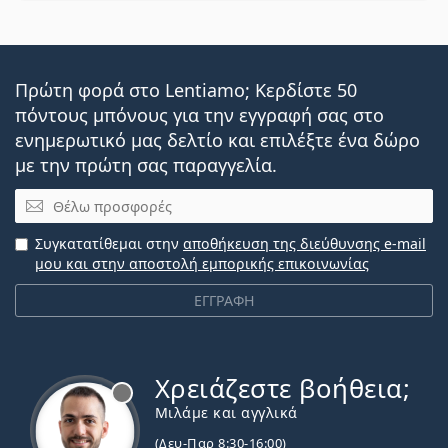
Πρώτη φορά στο Lentiamo; Κερδίστε 50
πόντους μπόνους για την εγγραφή σας στο
ενημερωτικό μας δελτίο και επιλέξτε ένα δώρο
με την πρώτη σας παραγγελία.
Email
Συγκατατίθεμαι στην
αποθήκευση της διεύθυνσης e-mail
μου και στην αποστολή εμπορικής επικοινωνίας
ΕΓΓΡΑΦΗ
Χρειάζεστε βοήθεια;
Εκτός σύνδεσης
Μιλάμε και αγγλικά
(Δευ-Παρ 8:30-16:00)