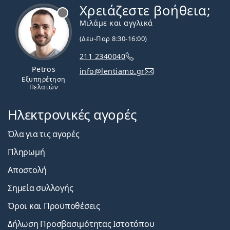
Χρειάζεστε βοήθεια;
Εκτός σύνδεσης
Μιλάμε και αγγλικά
(Δευ-Παρ 8:30-16:00)
211 2340040
Petros
info@lentiamo.gr
Εξυπηρέτηση
Πελατών
Ηλεκτρονικές αγορές
Όλα για τις αγορές
Πληρωμή
Αποστολή
Σημεία συλλογής
Όροι και Προϋποθέσεις
Δήλωση Προσβασιμότητας Ιστοτόπου