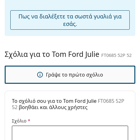
μύτης:
Εξερευνήστε την πλήρη γκάμα
γυαλιών ηλίου
για να
Αξεσουάρ
βρείτε περισσότερα μοντέλα από δημοφιλείς μάρκες.
Πως να διαλέξετε τα σωστά γυαλιά για
εσάς.
Παρέχονται με
Ναι
θήκη:
Πανί
Ναι
καθαρισμού:
Σχόλια για το Tom Ford Julie
FT0685 52P 52
Άλλα
Τύπος:
Γυναικεία
Γράψε το πρώτο σχόλιο
Κατηγορία:
Γυαλιά Ηλίου Επώνυμες Μάρκες
Μάρκα:
Tom Ford
Χρήση:
Μόδα
To σχόλιό σου για το Tom Ford Julie
FT0685 52P
52
βοηθάει και άλλους χρήστες
Κωδικός
FT0685 52P 52
Προϊόντος /
Σχόλιο
*
Μοντέλο: