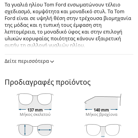
Τα γυαλιά ηλίου Tom Ford ενσωματώνουν τέλειο
σχεδιασμό, κομψότητα και μοναδικό στυλ. Τα Tom
Ford είναι σε υψηλή θέση στην τρέχουσα βιομηχανία
της μόδας και η τυπική τους έμφαση στη
λεπτομέρεια, το μοναδικό ύφος και στην επιλογή
υλικών κορυφαίας ποιότητας κάνουν εξαιρετική
αυτήν τη συλλογή γυαλιών ηλίου.
Tom Ford Julie FT0685 52P 52
είναι γυναικεία γυαλιά
Δείτε περισσότερα
ηλίου.
Δείτε πώς φαίνονται πάνω σας αυτά τα γυαλιά ηλίου
με τη λειτουργία του Εικονικού καθρέφτη του
Προδιαγραφές προϊόντος
Lentiamo.
Σκελετός γυαλιών ηλίου
Το καφέ χρώμα του σκελετού ταιριάζει απόλυτα με
137 mm
140 mm
το ζεστό χρώμα του δέρματος και ανοιχτά καφέ,
Μήκος σκελετού
Μήκος βραχίονα
μαύρα ή σκούρα ξανθά μαλλιά.
Οι τετράγωνοι σκελετοί γυαλιών ηλίου
είναι
ιδανική επιλογή για όσους έχουν στρογγυλό, οβάλ