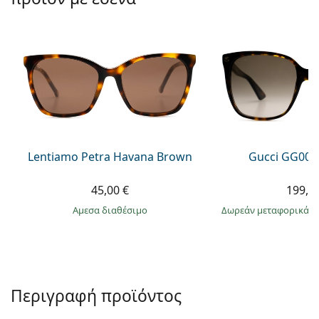
Persol
Prada
Όλες οι μάρκες
Lentiamo Petra Havana Brown
Gucci GG002
45,00 €
199,9
άμεσα διαθέσιμο
Δωρεάν μεταφορικά
&
Περιγραφή προϊόντος