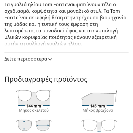
Τα γυαλιά ηλίου Tom Ford ενσωματώνουν τέλειο
σχεδιασμό, κομψότητα και μοναδικό στυλ. Τα Tom
Ford είναι σε υψηλή θέση στην τρέχουσα βιομηχανία
της μόδας και η τυπική τους έμφαση στη
λεπτομέρεια, το μοναδικό ύφος και στην επιλογή
υλικών κορυφαίας ποιότητας κάνουν εξαιρετική
αυτήν τη συλλογή γυαλιών ηλίου.
Tom Ford Gerard-02 FT0930-N 01D 56
είναι αντρικά
Δείτε περισσότερα
γυαλιά ηλίου.
Δείτε πώς φαίνονται πάνω σας αυτά τα γυαλιά ηλίου
με τη λειτουργία του Εικονικού καθρέφτη του
Προδιαγραφές προϊόντος
Lentiamo.
Σκελετός γυαλιών ηλίου
Το μαύρο χρώμα του σκελετού ταιριάζει απόλυτα
144 mm
145 mm
με το δροσερό χρώμα του δέρματος και τα ανοιχτά
Μήκος σκελετού
Μήκος βραχίονα
ξανθά, ανοιχτά καφέ ή μαύρα μαλλιά.
Οι τετράγωνοι σκελετοί γυαλιών ηλίου
είναι
ιδανική επιλογή για όσους έχουν στρογγυλό, οβάλ