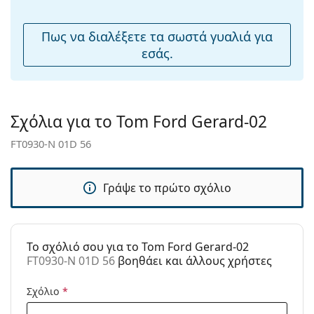
Εξερευνήστε την πλήρη γκάμα
γυαλιών ηλίου
για να
μύτης:
βρείτε περισσότερα μοντέλα από δημοφιλείς μάρκες.
Εύκαμπτη
Όχι
Πως να διαλέξετε τα σωστά γυαλιά για
άρθρωση:
εσάς.
Αξεσουάρ
Παρέχονται με
Ναι
θήκη:
Σχόλια για το Tom Ford Gerard-02
Πανί
Ναι
FT0930-N 01D 56
καθαρισμού:
Άλλα
Γράψε το πρώτο σχόλιο
Τύπος:
Ανδρικά
Κατηγορία:
Γυαλιά Ηλίου Επώνυμες Μάρκες
Μάρκα:
Tom Ford
To σχόλιό σου για το Tom Ford Gerard-02
FT0930-N 01D 56
βοηθάει και άλλους χρήστες
Χρήση:
Μόδα
Κωδικός
FT0930-N 01D 56
Σχόλιο
*
Προϊόντος /