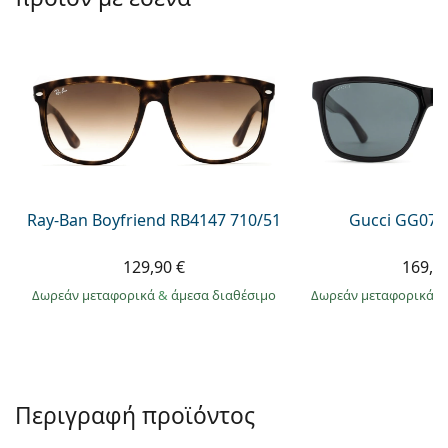
Persol
Prada
Όλες οι μάρκες
Ray-Ban Boyfriend RB4147 710/51
Gucci GG074
129,90 €
169,9
Δωρεάν μεταφορικά
&
άμεσα διαθέσιμο
Δωρεάν μεταφορικά
&
Περιγραφή προϊόντος