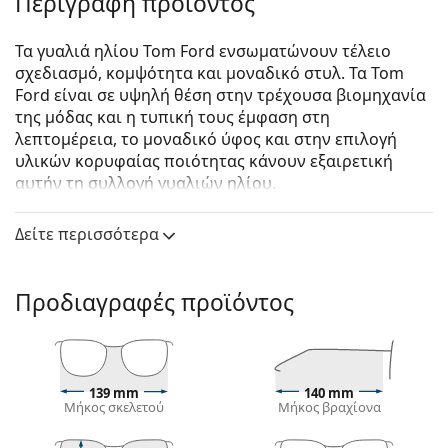
Περιγραφή προϊόντος
Τα γυαλιά ηλίου Tom Ford ενσωματώνουν τέλειο
σχεδιασμό, κομψότητα και μοναδικό στυλ. Τα Tom
Ford είναι σε υψηλή θέση στην τρέχουσα βιομηχανία
της μόδας και η τυπική τους έμφαση στη
λεπτομέρεια, το μοναδικό ύφος και στην επιλογή
υλικών κορυφαίας ποιότητας κάνουν εξαιρετική
αυτήν τη συλλογή γυαλιών ηλίου.
Tom Ford Faye-02 FT0788 53F 56
είναι γυναικεία
Δείτε περισσότερα
γυαλιά ηλίου.
Δείτε πώς φαίνονται πάνω σας αυτά τα γυαλιά ηλίου
με τη λειτουργία του Εικονικού καθρέφτη του
Προδιαγραφές προϊόντος
Lentiamo.
Σκελετός γυαλιών ηλίου
Το καφέ χρώμα του σκελετού ταιριάζει απόλυτα με
139 mm
140 mm
το ζεστό χρώμα του δέρματος και ανοιχτά καφέ,
Μήκος σκελετού
Μήκος βραχίονα
μαύρα ή σκούρα ξανθά μαλλιά.
Οι τετράγωνοι σκελετοί γυαλιών ηλίου
είναι