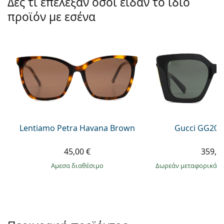
Δες τι επέλεξαν όσοι είδαν το ίδιο
Gucci
Όλα τα υγρά φακών
Εκτό
Όλες οι μάρκες
προϊόν με εσένα
Persol
Prada
Όλες οι μάρκες
Lentiamo Petra Havana Brown
Gucci GG203
45,00 €
359,9
άμεσα διαθέσιμο
Δωρεάν μεταφορικά
&