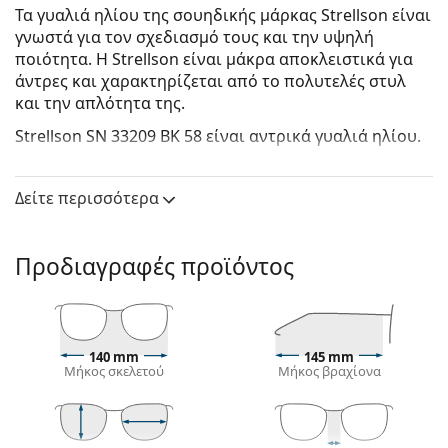
Τα γυαλιά ηλίου της σουηδικής μάρκας Strellson είναι
γνωστά για τον σχεδιασμό τους και την υψηλή
ποιότητα. Η Strellson είναι μάκρα αποκλειστικά για
άντρες και χαρακτηρίζεται από το πολυτελές στυλ
και την απλότητα της.
Strellson SN 33209 BK 58
είναι αντρικά γυαλιά ηλίου.
Σκελετός γυαλιών ηλίου
Δείτε περισσότερα
Το μαύρο χρώμα του σκελετού ταιριάζει απόλυτα
με το δροσερό χρώμα του δέρματος και τα ανοιχτά
ξανθά, ανοιχτά καφέ ή μαύρα μαλλιά.
Προδιαγραφές προϊόντος
Οι τετράγωνοι σκελετοί γυαλιών ηλίου
είναι
ιδανική επιλογή για όσους έχουν στρογγυλό, οβάλ
ή τριγωνικό σχήμα προσώπου.
Ο σκελετός των γυαλιών ηλίου είναι
κατασκευασμένος από υψηλής ποιότητας
140 mm
145 mm
Μήκος σκελετού
Μήκος βραχίονα
πλαστικό, το οποίο προσφέρει μεγάλη αντοχή και
άνεση.
Φακός γυαλιών ηλίου