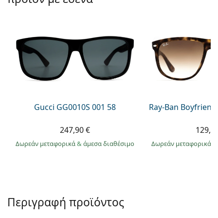
Persol
Prada
Όλες οι μάρκες
Gucci GG0010S 001 58
Ray-Ban Boyfriend
247,90 €
129,9
Δωρεάν μεταφορικά
&
άμεσα διαθέσιμο
Δωρεάν μεταφορικά
&
Περιγραφή προϊόντος