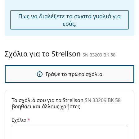
μύτης:
Αξεσουάρ
Πως να διαλέξετε τα σωστά γυαλιά για
εσάς.
Παρέχονται με
Ναι
θήκη:
Πανί
Ναι
καθαρισμού:
Σχόλια για το Strellson
SN 33209 BK 58
Άλλα
Τύπος:
Ανδρικά
Γράψε το πρώτο σχόλιο
Κατηγορία:
Γυαλιά Ηλίου Επώνυμες Μάρκες
Μάρκα:
Strellson
Χρήση:
Μόδα
To σχόλιό σου για το Strellson
SN 33209 BK 58
βοηθάει και άλλους χρήστες
Κωδικός
SN 33209 BK 58
Προϊόντος /
Σχόλιο
*
Μοντέλο: