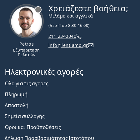
Χρειάζεστε βοήθεια;
Εκτός σύνδεσης
Μιλάμε και αγγλικά
(Δευ-Παρ 8:30-16:00)
211 2340040
Petros
info@lentiamo.gr
Εξυπηρέτηση
Πελατών
Ηλεκτρονικές αγορές
Όλα για τις αγορές
Πληρωμή
Αποστολή
Σημεία συλλογής
Όροι και Προϋποθέσεις
Δήλωση Προσβασιμότητας Ιστοτόπου