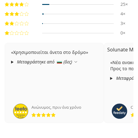
25×
4×
3×
0×
Solunate Mul
Χρησιμοποιείται άνετα στο δρόμο
Μεταφράστηκε από
(
δες
)
Νέα ανακάλ
Προς το παρό
Μεταφράστ
Ανώνυμος
,
πριν ένα χρόνο
Cris
5 αξιολογήσεις από 5