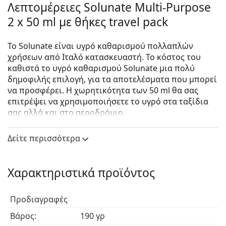
Λεπτομέρειες Solunate Multi-Purpose
2 x 50 ml με θήκες travel pack
Το Solunate είναι υγρό καθαρισμού πολλαπλών
χρήσεων από Ιταλό κατασκευαστή. Το κόστος του
καθιστά το υγρό καθαρισμού Solunate μια πολύ
δημοφιλής επιλογή, για τα αποτελέσματα που μπορεί
να προσφέρει. Η χωρητικότητα των 50 ml θα σας
επιτρέψει να χρησιμοποιήσετε το υγρό στα ταξίδια
σας αλλά και στο αεροδρόμιο.
Το Solunate είναι το καλύτερο υγρό σε πωλήσεις στο
Δείτε περισσότερα
ηλεκτρονικό μας κατάστημα και μια τέλεια
εναλλακτική λύση, παραμφερής με υγρά καθαρισμού
που υπάρχουν στην αγορά όπως το ReNu MPS
Χαρακτηριστικά προϊόντος
Sensitive Eyes, το Biotrue Multi-Purpose ή το OPTI-
FREE.
Προδιαγραφές
Το εύχρηστο υγρό καθαρισμού Solunate με
υαλουρονικό οξύ είναι σχεδιασμένο για την
Βάρος:
190 γρ
απολύμανση, τον καθαρισμό και την αποθήκευση