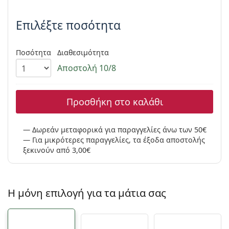
Συμπληρώστε τις παράμετρους
Gucci
Όλα τα υγρά φακών
Εκτό
Όλες οι μάρκες
Επιλέξτε ποσότητα
Persol
Prada
Ποσότητα
Διαθεσιμότητα
Όλες οι μάρκες
Αποστολή 10/8
Προσθήκη στο καλάθι
Δωρεάν μεταφορικά για παραγγελίες άνω των 50€
Για μικρότερες παραγγελίες, τα έξοδα αποστολής
ξεκινούν από 3,00€
Η μόνη επιλογή για τα μάτια σας