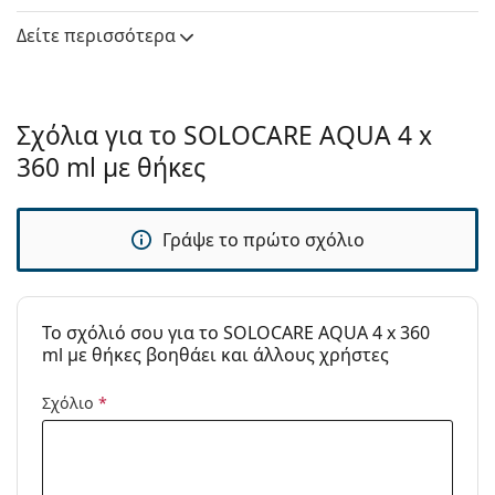
Κατασκευαστής:
Menicon
Δείτε περισσότερα
Χρήση
Είδος:
Πολλαπλών χρήσεων
Για σκληρούς
Όχι
Σχόλια για το SOLOCARE AQUA 4 x
φακούς:
360 ml με θήκες
Για μαλακούς
Ναι
φακούς:
Μεταφοράς:
Όχι
Γράψε το πρώτο σχόλιο
Ημ. Λήξης:
Τουλάχιστον 26 μήνες
Διάρκεια χρήσης
3 μήνες
To σχόλιό σου για το SOLOCARE AQUA 4 x 360
μετά το
ml με θήκες βοηθάει και άλλους χρήστες
άνοιγμα:
Αξεσουάρ
Σχόλιο
*
Θήκες σε μια
4
συσκευασία:
Άλλα