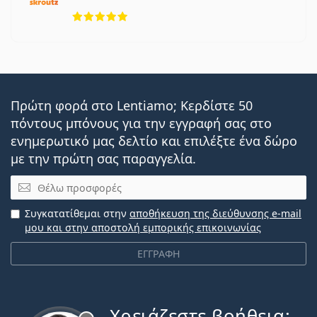
5 αξιολογήσεις από 5
Πρώτη φορά στο Lentiamo; Κερδίστε 50
πόντους μπόνους για την εγγραφή σας στο
ενημερωτικό μας δελτίο και επιλέξτε ένα δώρο
με την πρώτη σας παραγγελία.
Email
Συγκατατίθεμαι στην
αποθήκευση της διεύθυνσης e-mail
μου και στην αποστολή εμπορικής επικοινωνίας
ΕΓΓΡΑΦΗ
Χρειάζεστε βοήθεια;
Εκτός σύνδεσης