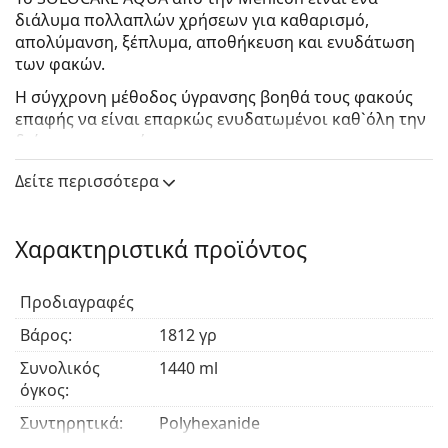
διάλυμα πολλαπλών χρήσεων για καθαρισμό,
απολύμανση, ξέπλυμα, αποθήκευση και ενυδάτωση
των φακών.
Η σύγχρονη μέθοδος ύγρανσης βοηθά τους φακούς
επαφής να είναι επαρκώς ενυδατωμένοι καθ`όλη την
διάρκεια της ημέρα.
Με το νέο σύστημα κλειδώματος, σε μερικά
Δείτε περισσότερα
μπουκάλια το καπάκι μπορεί να φαίνεται χαλαρό
αλλά δεν θα στάζει, άρα δεν υπάρχει λόγος να το
σφίξετε – στην πραγματικότητα το επιπλέον σφίξιμο
Χαρακτηριστικά προϊόντος
μπορεί να σπάσει τη μόνωση.
Προδιαγραφές
Βάρος:
1812 γρ
Συνολικός
1440 ml
όγκος:
Συντηρητικά:
Polyhexanide