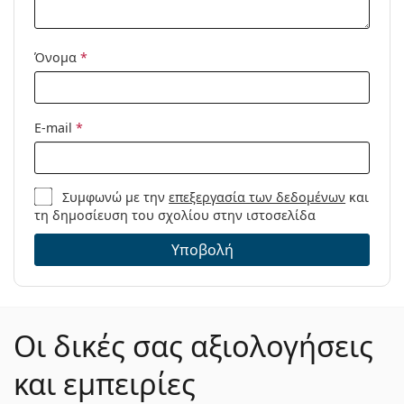
Κατηγορία:
Υγρά Φακών Επαφής
Αξεσουάρ Φακών Επαφής
Όνομα
*
Υγρά Φακών Επαφής -
Πολυσυσκευασίες
Διαλύματα πολλαπλών χρήσεων
E-mail
*
για φακούς επαφής
Όγκος θήκης:
10 ml
Συμφωνώ με την
επεξεργασία των δεδομένων
και
τη δημοσίευση του σχολίου στην ιστοσελίδα
Υποβολή
Οι δικές σας αξιολογήσεις
και εμπειρίες