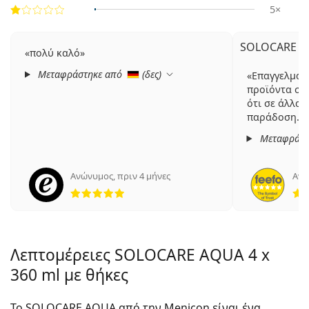
5×
SOLOCARE AQ
πολύ καλό
Μεταφράστηκε από
(
δες
)
Επαγγελματ
προϊόντα σε 
ότι σε άλλα 
παράδοση.
Μεταφράστ
Ανώνυμος
,
πριν 4 μήνες
Ανώ
5 αξιολογήσεις από 5
Λεπτομέρειες SOLOCARE AQUA 4 x
360 ml με θήκες
Το SOLOCARE AQUA από την Menicon είναι ένα