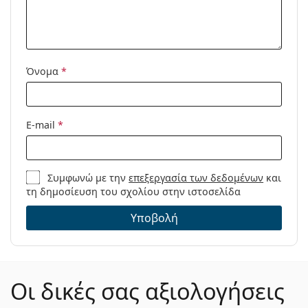
καθαρισμού:
Άλλα
Τύπος:
Ανδρικά
Όνομα
*
Κατηγορία:
Γυαλιά οράσεως
Μάρκα:
Seventh Street
Κωδικός
7A 061 08A 16 55
E-mail
*
Προϊόντος /
Μοντέλο:
Συμφωνώ με την
επεξεργασία των δεδομένων
και
τη δημοσίευση του σχολίου στην ιστοσελίδα
Υποβολή
Οι δικές σας αξιολογήσεις