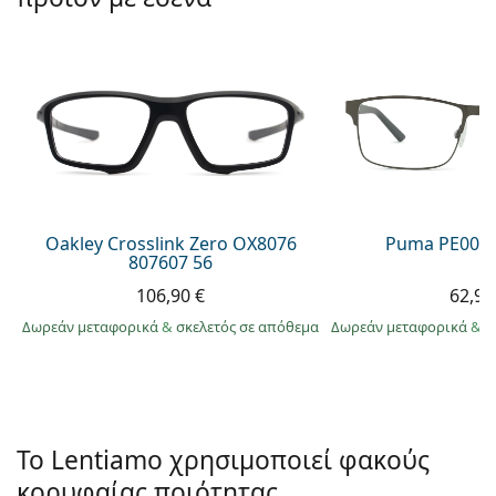
Persol
Prada
Όλες οι μάρκες
Oakley Crosslink Zero OX8076
Puma PE0027
807607 56
106,90 €
62,99
Δωρεάν μεταφορικά
&
σκελετός σε απόθεμα
Δωρεάν μεταφορικά
&
σ
Το Lentiamo χρησιμοποιεί φακούς
κορυφαίας ποιότητας