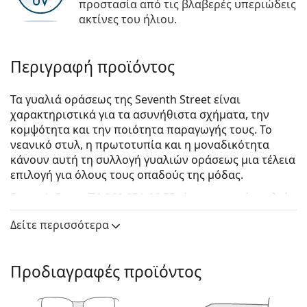
προστασία από τις βλαβερές υπεριώδεις
ακτίνες του ήλιου.
Περιγραφή προϊόντος
Τα γυαλιά οράσεως της Seventh Street είναι
χαρακτηριστικά για τα ασυνήθιστα σχήματα, την
κομψότητα και την ποιότητα παραγωγής τους. Το
νεανικό στυλ, η πρωτοτυπία και η μοναδικότητα
κάνουν αυτή τη συλλογή γυαλιών οράσεως μια τέλεια
επιλογή για όλους τους οπαδούς της μόδας.
Seventh Street 7A 061 08A 16 55
είναι αντρικά γυαλιά
οράσεως.
Δείτε περισσότερα
Σκελετός γυαλιών οράσεως
Το μαύρο χρώμα του σκελετού ταιριάζει απόλυτα
Προδιαγραφές προϊόντος
με έναν δροσερό τόνο δέρματος και ανοιχτά
ξανθά, ανοιχτά καφέ ή μαύρα μαλλιά.
Ο ορθογώνιος σκελετός είναι ιδανική επιλογή για