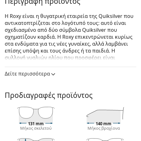
Περιγραφή προϊόντος
Η Roxy είναι η θυγατρική εταιρεία της Quiksilver που
αντικατοπτρίζεται στο λογότυπό τους: αυτό είναι
σχεδιασμένο από δύο σύμβολα Quiksilver που
σχηματίζουν καρδιά. Η Roxy επικεντρώνεται κυρίως
στα ενδύματα για τις νέες γυναίκες, αλλά λαμβάνει
επίσης υπόψη και τους άνδρες ή τα παιδιά. Η
συλλογή γυαλιών ηλίου που προσφέρει είναι
πρωτοποριακή, πολύχρωμη και μοναδική για το
αυθεντικό της στυλ.
Δείτε περισσότερα
Roxy Moanna Premium ERJEY03099 XKKG 47
είναι
γυναικεία γυαλιά ηλίου.
Προδιαγραφές προϊόντος
Σκελετός γυαλιών ηλίου
Το μαύρο χρώμα του σκελετού ταιριάζει απόλυτα
με το δροσερό χρώμα του δέρματος και τα ανοιχτά
ξανθά, ανοιχτά καφέ ή μαύρα μαλλιά.
131 mm
140 mm
Μήκος σκελετού
Μήκος βραχίονα
Οι στρογγυλοί σκελετοί γυαλιών ηλίου
είναι
ιδανική επιλογή για όσους έχουν τετράγωνο ή