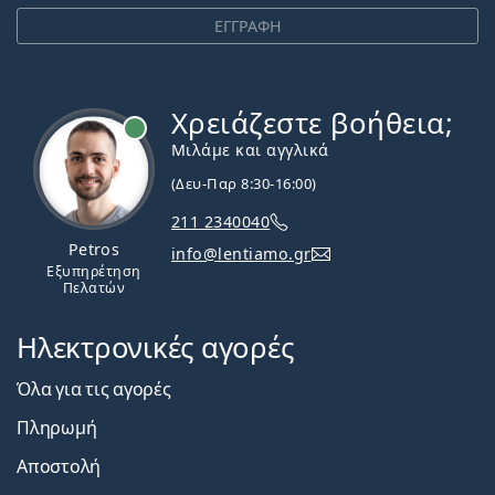
ΕΓΓΡΑΦΗ
Χρειάζεστε βοήθεια;
Εκτός σύνδεσης
Μιλάμε και αγγλικά
(Δευ-Παρ 8:30-16:00)
211 2340040
Petros
info@lentiamo.gr
Εξυπηρέτηση
Πελατών
Ηλεκτρονικές αγορές
Όλα για τις αγορές
Πληρωμή
Αποστολή