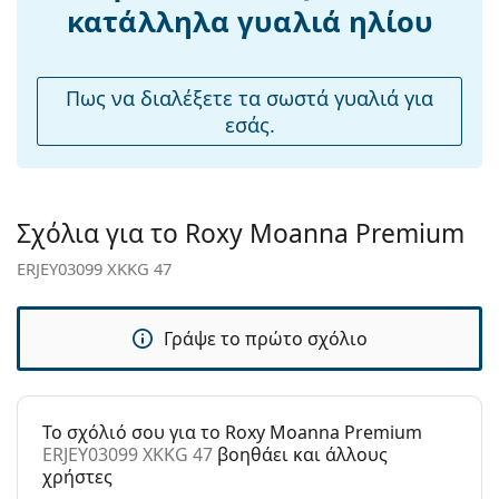
Ρυθμιζόμενα
Όχι
κατάλληλα γυαλιά ηλίου
υφασμάτινη θήκη αντί για πανί.
μαξιλάρια
μύτης:
Εξερευνήστε την πλήρη γκάμα
γυαλιών ηλίου
για να
βρείτε περισσότερα μοντέλα από δημοφιλείς μάρκες.
Εύκαμπτη
Όχι
Πως να διαλέξετε τα σωστά γυαλιά για
άρθρωση:
εσάς.
Αξεσουάρ
Παρέχονται με
Όχι
θήκη:
Σχόλια για το Roxy Moanna Premium
Πανί
Ναι
ERJEY03099 XKKG 47
καθαρισμού:
Άλλα
Γράψε το πρώτο σχόλιο
Τύπος:
Γυναικεία
Κατηγορία:
Γυαλιά Ηλίου Επώνυμες Μάρκες
Μάρκα:
Roxy
To σχόλιό σου για το Roxy Moanna Premium
ERJEY03099 XKKG 47
βοηθάει και άλλους
Χρήση:
Μόδα
χρήστες
Κωδικός
ERJEY03099 XKKG 47