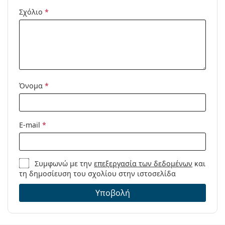
Προϊόντος /
Σχόλιο
*
Μοντέλο:
Διαθέσιμο με
Όχι
συνταγή:
Όνομα
*
E-mail
*
Συμφωνώ με την
επεξεργασία των δεδομένων
και
τη δημοσίευση του σχολίου στην ιστοσελίδα
Υποβολή