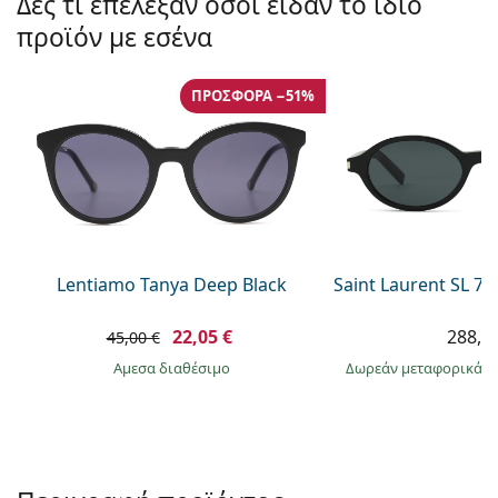
Δες τι επέλεξαν όσοι είδαν το ίδιο
Gucci
Όλα τα υγρά φακών
Εκτό
Όλες οι μάρκες
προϊόν με εσένα
Persol
Prada
ΠΡΟΣΦΟΡΆ −51%
Όλες οι μάρκες
Lentiamo Tanya Deep Black
Saint Laurent SL 7
22,05 €
288,9
45,00 €
άμεσα διαθέσιμο
Δωρεάν μεταφορικά
&