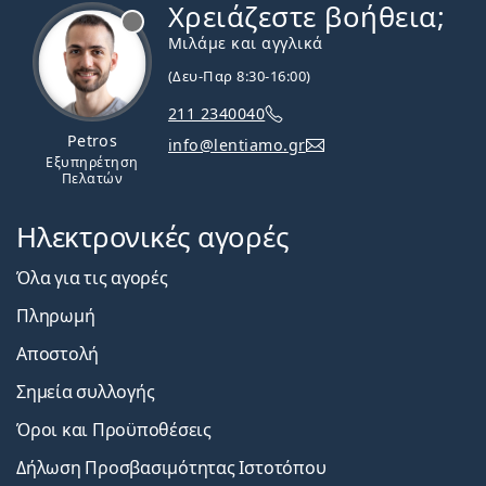
Χρειάζεστε βοήθεια;
Εκτός σύνδεσης
Μιλάμε και αγγλικά
(Δευ-Παρ 8:30-16:00)
211 2340040
Petros
info@lentiamo.gr
Εξυπηρέτηση
Πελατών
Ηλεκτρονικές αγορές
Όλα για τις αγορές
Πληρωμή
Αποστολή
Σημεία συλλογής
Όροι και Προϋποθέσεις
Δήλωση Προσβασιμότητας Ιστοτόπου