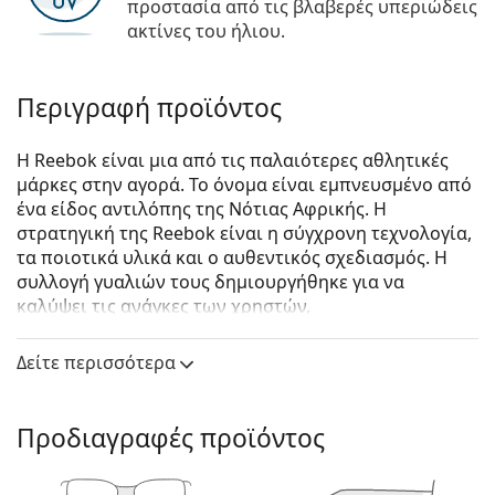
προστασία από τις βλαβερές υπεριώδεις
ακτίνες του ήλιου.
Περιγραφή προϊόντος
Η Reebok είναι μια από τις παλαιότερες αθλητικές
μάρκες στην αγορά. Το όνομα είναι εμπνευσμένο από
ένα είδος αντιλόπης της Νότιας Αφρικής. Η
στρατηγική της Reebok είναι η σύγχρονη τεχνολογία,
τα ποιοτικά υλικά και ο αυθεντικός σχεδιασμός. Η
συλλογή γυαλιών τους δημιουργήθηκε για να
καλύψει τις ανάγκες των χρηστών,
αντικατοπτρίζοντας παράλληλα τις τελευταίες τάσεις
της μόδας.
Δείτε περισσότερα
Reebok RV9524/02 BLK 17 54
είναι unisex γυαλιά
οράσεως.
Προδιαγραφές προϊόντος
Δείτε πώς φαίνονται πάνω σας αυτά τα γυαλιά
οράσεως με τη λειτουργία του Εικονικού καθρέφτη