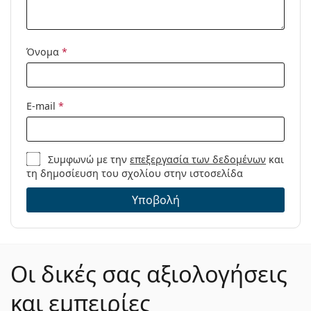
θήκη:
Πανί
Ναι
καθαρισμού:
Όνομα
*
Άλλα
Τύπος:
Unisex
E-mail
*
Κατηγορία:
Γυαλιά οράσεως
Μάρκα:
Reebok
Κωδικός
RV9524/02 BLK 17 54
Συμφωνώ με την
επεξεργασία των δεδομένων
και
τη δημοσίευση του σχολίου στην ιστοσελίδα
Προϊόντος /
Μοντέλο:
Υποβολή
Οι δικές σας αξιολογήσεις
και εμπειρίες