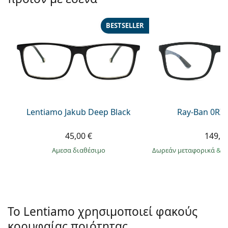
Persol
Prada
BESTSELLER
Όλες οι μάρκες
Lentiamo Jakub Deep Black
Ray-Ban 0RX
45,00 €
149,9
άμεσα διαθέσιμο
Δωρεάν μεταφορικά
&
σ
Το Lentiamo χρησιμοποιεί φακούς
κορυφαίας ποιότητας