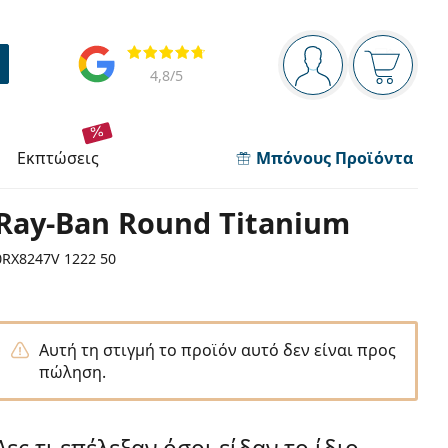
Πίνακας πλοήγησης
Αξιολογήσεις
Είστε συνδεδεμέν
Το καλάθ
4,8
/5
εκπτώσεις
Μπόνους Προϊόντα
Ray-Ban Round Titanium
0RX8247V 1222 50
Αυτή τη στιγμή το προϊόν αυτό δεν είναι προς
πώληση.