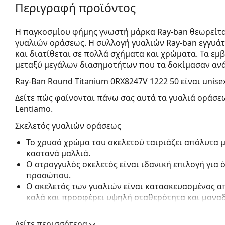
Περιγραφή προϊόντος
Η παγκοσμίου φήμης γνωστή μάρκα Ray-ban θεωρείτα
γυαλιών οράσεως. Η συλλογή γυαλιών Ray-ban εγγυά
και διατίθεται σε πολλά σχήματα και χρώματα. Τα εμ
μεταξύ μεγάλων διασημοτήτων που τα δοκίμασαν ανά
Ray-Ban Round Titanium 0RX8247V 1222 50
είναι unise
Δείτε πώς φαίνονται πάνω σας αυτά τα γυαλιά οράσεω
Lentiamo.
Σκελετός γυαλιών οράσεως
Το χρυσό χρώμα του σκελετού ταιριάζει απόλυτα 
καστανά μαλλιά.
Ο στρογγυλός σκελετός είναι ιδανική επιλογή για
προσώπου.
Ο σκελετός των γυαλιών είναι κατασκευασμένος απ
καλά και προσφέρει υψηλή σταθερότητα και μοναδ
Τα γυαλιά γυαλιά με περίγραμμα σκελετού έχουν 
αποτελούνται από μπροστινό σκελετό και ένα ζευ
Δείτε περισσότερα