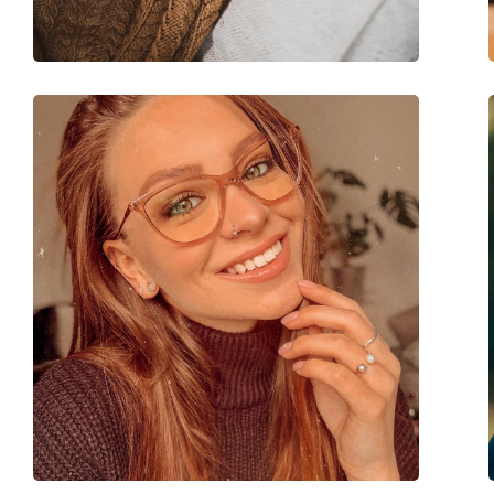
Μάρκα:
Ray-Ban
Κωδικός Προϊόντος / Μοντέλο:
0RX8247V 1222 50