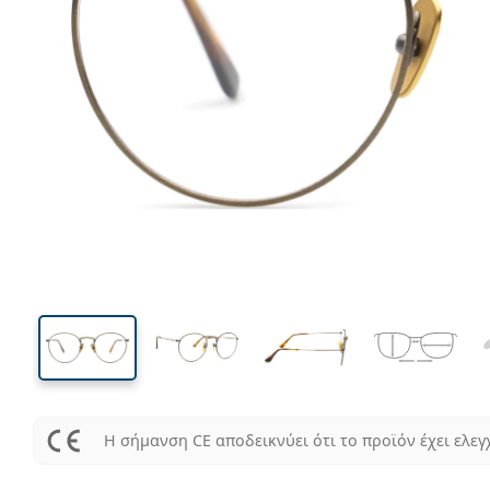
128 mm
Μήκος σκελετού
Μήκος
φακού
46 mm
50 mm
Ύψος φακού
Μήκος φακού
Η σήμανση CE αποδεικνύει ότι το προϊόν έχει ελεγ