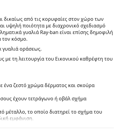
ι δικαίως από τις κορυφαίες στον χώρο των
ται υψηλή ποιότητα με διαχρονικό σχεδιασμό
βληματικά γυαλιά Ray-ban είναι επίσης δημοφιλή
 τον κόσμο.
x γυαλιά οράσεως.
ς με τη λειτουργία του Εικονικού καθρέφτη του
με ένα ζεστό χρώμα δέρματος και σκούρα
 όσους έχουν τετράγωνο ή οβάλ σχήμα
ό μέταλλο, το οποίο διατηρεί το σχήμα του
ική εμφάνιση.
τους πιο συνηθισμένους τύπους σκελετών που
γάρι βραχίονες. Θα ανυψώσουν και θα