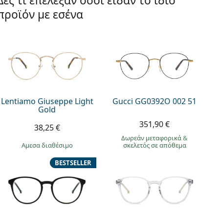
Δες τι επέλεξαν όσοι είδαν το ίδιο
προϊόν με εσένα
Lentiamo Giuseppe Light
Gucci GG0392O 002 51
Gold
351,90 €
38,25 €
Δωρεάν μεταφορικά
&
άμεσα διαθέσιμο
σκελετός σε απόθεμα
BESTSELLER