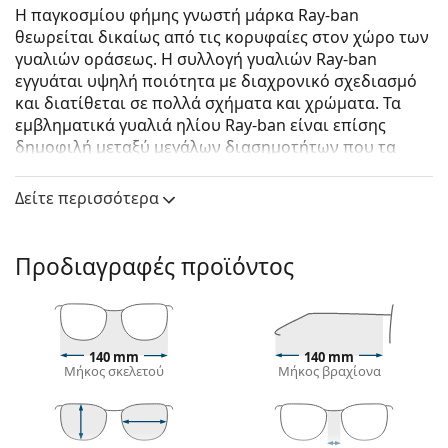
Η παγκοσμίου φήμης γνωστή μάρκα Ray-ban
θεωρείται δικαίως από τις κορυφαίες στον χώρο των
γυαλιών οράσεως. Η συλλογή γυαλιών Ray-ban
εγγυάται υψηλή ποιότητα με διαχρονικό σχεδιασμό
και διατίθεται σε πολλά σχήματα και χρώματα. Τα
εμβληματικά γυαλιά ηλίου Ray-ban είναι επίσης
δημοφιλή μεταξύ μεγάλων διασημοτήτων που τα
δοκίμασαν ανά τον κόσμο.
Δείτε περισσότερα
Ray-Ban RB4386 6650AF 54
είναι unisex γυαλιά ηλίου.
Δείτε πώς φαίνονται πάνω σας αυτά τα γυαλιά ηλίου
με τη λειτουργία του Εικονικού καθρέφτη του
Προδιαγραφές προϊόντος
Lentiamo.
Σκελετός γυαλιών ηλίου
Το γκρι χρώμα του σκελετού ταιριάζει απόλυτα με
140 mm
140 mm
ένα δροσερό χρώμα δέρματος και με κόκκινα,
Μήκος σκελετού
Μήκος βραχίονα
γκρίζα, άσπρα ή σκούρα ξανθά μαλλιά.
Οι
ορθογώνιοι σκελετοί γυαλιών ηλίου
είναι
ιδανική επιλογή για όσους έχουν οβάλ ή