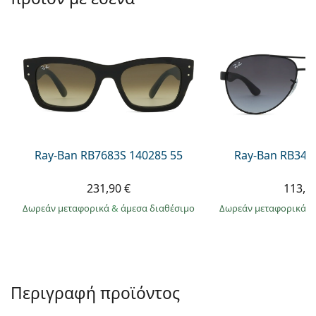
Persol
Prada
Όλες οι μάρκες
Ray-Ban RB7683S 140285 55
Ray-Ban RB345
231,90 €
113,9
Δωρεάν μεταφορικά
&
άμεσα διαθέσιμο
Δωρεάν μεταφορικά
&
Περιγραφή προϊόντος