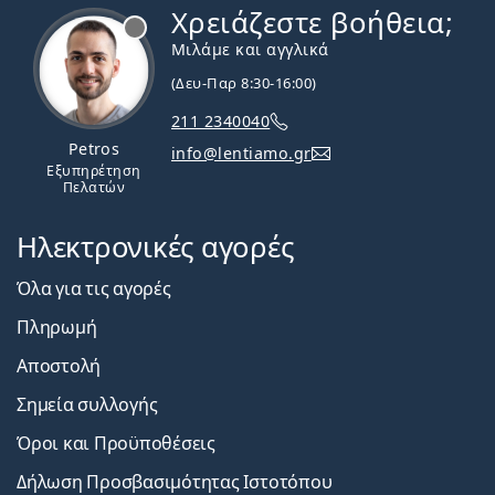
Χρειάζεστε βοήθεια;
Εκτός σύνδεσης
Μιλάμε και αγγλικά
(Δευ-Παρ 8:30-16:00)
211 2340040
Petros
info@lentiamo.gr
Εξυπηρέτηση
Πελατών
Ηλεκτρονικές αγορές
Όλα για τις αγορές
Πληρωμή
Αποστολή
Σημεία συλλογής
Όροι και Προϋποθέσεις
Δήλωση Προσβασιμότητας Ιστοτόπου