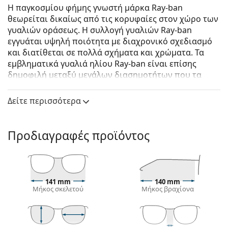
Η παγκοσμίου φήμης γνωστή μάρκα Ray-ban
θεωρείται δικαίως από τις κορυφαίες στον χώρο των
γυαλιών οράσεως. Η συλλογή γυαλιών Ray-ban
εγγυάται υψηλή ποιότητα με διαχρονικό σχεδιασμό
και διατίθεται σε πολλά σχήματα και χρώματα. Τα
εμβληματικά γυαλιά ηλίου Ray-ban είναι επίσης
δημοφιλή μεταξύ μεγάλων διασημοτήτων που τα
δοκίμασαν ανά τον κόσμο.
Δείτε περισσότερα
Ray-Ban RB3687 004/71 61
είναι αντρικά γυαλιά ηλίου.
Δείτε πώς φαίνονται πάνω σας αυτά τα γυαλιά ηλίου
με τη λειτουργία του Εικονικού καθρέφτη του
Προδιαγραφές προϊόντος
Lentiamo.
Σκελετός γυαλιών ηλίου
Το γκρι χρώμα του σκελετού ταιριάζει απόλυτα με
141 mm
140 mm
ένα δροσερό χρώμα δέρματος και με κόκκινα,
Μήκος σκελετού
Μήκος βραχίονα
γκρίζα, άσπρα ή σκούρα ξανθά μαλλιά.
Οι
ορθογώνιοι σκελετοί γυαλιών ηλίου
είναι
ιδανική επιλογή για όσους έχουν οβάλ ή