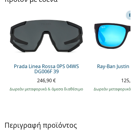
Persol
Prada
ΕΠ
Όλες οι μάρκες
Prada Linea Rossa 0PS 04WS
Ray-Ban Justin 
DG006F 39
246,90 €
125,9
Δωρεάν μεταφορικά
&
άμεσα διαθέσιμο
Δωρεάν μεταφορικά
&
Περιγραφή προϊόντος