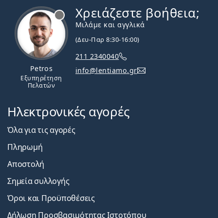
Χρειάζεστε βοήθεια;
Εκτός σύνδεσης
Μιλάμε και αγγλικά
(Δευ-Παρ 8:30-16:00)
211 2340040
Petros
info@lentiamo.gr
Εξυπηρέτηση
Πελατών
Ηλεκτρονικές αγορές
Όλα για τις αγορές
Πληρωμή
Αποστολή
Σημεία συλλογής
Όροι και Προϋποθέσεις
Δήλωση Προσβασιμότητας Ιστοτόπου