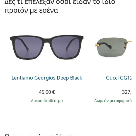
Δες τι επέλεξαν όσοι είδαν το ίδιο
Gucci
Όλα τα υγρά φακών
Εκτό
Όλες οι μάρκες
προϊόν με εσένα
Persol
Prada
Όλες οι μάρκες
Lentiamo Georgios Deep Black
Gucci GG122
45,00 €
327,9
άμεσα διαθέσιμο
Δωρεάν μεταφορικά
&