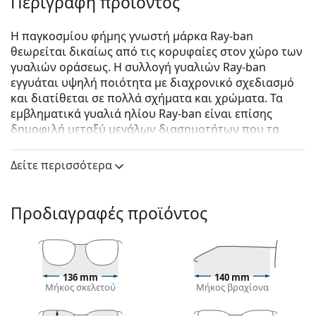
Περιγραφή προϊόντος
Η παγκοσμίου φήμης γνωστή μάρκα Ray-ban
θεωρείται δικαίως από τις κορυφαίες στον χώρο των
γυαλιών οράσεως. Η συλλογή γυαλιών Ray-ban
εγγυάται υψηλή ποιότητα με διαχρονικό σχεδιασμό
και διατίθεται σε πολλά σχήματα και χρώματα. Τα
εμβληματικά γυαλιά ηλίου Ray-ban είναι επίσης
δημοφιλή μεταξύ μεγάλων διασημοτήτων που τα
δοκίμασαν ανά τον κόσμο.
Δείτε περισσότερα
Ray-Ban RB3670CH 002/K8 54
είναι unisex γυαλιά
ηλίου.
Δείτε πώς φαίνονται πάνω σας αυτά τα γυαλιά ηλίου
Προδιαγραφές προϊόντος
με τη λειτουργία του Εικονικού καθρέφτη του
Lentiamo.
Σκελετός γυαλιών ηλίου
136 mm
140 mm
Το μαύρο χρώμα του σκελετού ταιριάζει απόλυτα
Μήκος σκελετού
Μήκος βραχίονα
με το δροσερό χρώμα του δέρματος και τα ανοιχτά
ξανθά, ανοιχτά καφέ ή μαύρα μαλλιά.