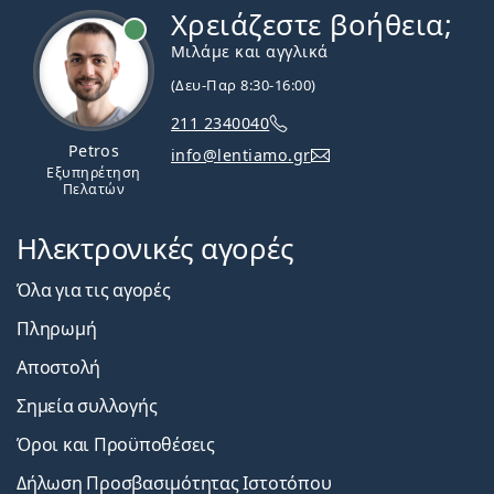
Χρειάζεστε βοήθεια;
Εκτός σύνδεσης
Μιλάμε και αγγλικά
(Δευ-Παρ 8:30-16:00)
211 2340040
Petros
info@lentiamo.gr
Εξυπηρέτηση
Πελατών
Ηλεκτρονικές αγορές
Όλα για τις αγορές
Πληρωμή
Αποστολή
Σημεία συλλογής
Όροι και Προϋποθέσεις
Δήλωση Προσβασιμότητας Ιστοτόπου