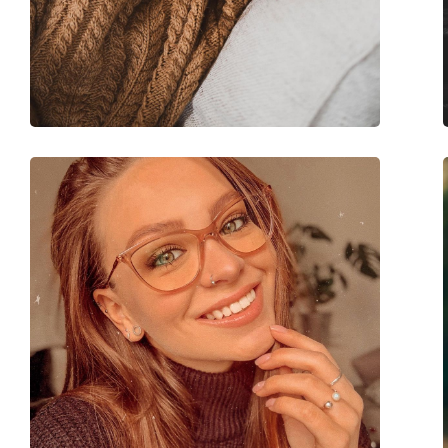
Κατηγορία:
Γυαλιά οράσεως
Μάρκα:
Ray-Ban
Κωδικός Προϊόντος / Μοντέλο:
0RX5377 2000 52