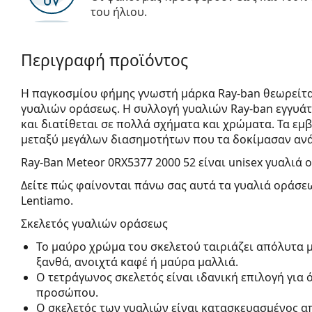
του ήλιου.
Περιγραφή προϊόντος
Η παγκοσμίου φήμης γνωστή μάρκα Ray-ban θεωρείτα
γυαλιών οράσεως. Η συλλογή γυαλιών Ray-ban εγγυά
και διατίθεται σε πολλά σχήματα και χρώματα. Τα εμ
μεταξύ μεγάλων διασημοτήτων που τα δοκίμασαν ανά
Ray-Ban Meteor 0RX5377 2000 52
είναι unisex γυαλιά 
Δείτε πώς φαίνονται πάνω σας αυτά τα γυαλιά οράσεω
Lentiamo.
Σκελετός γυαλιών οράσεως
Το μαύρο χρώμα του σκελετού ταιριάζει απόλυτα μ
ξανθά, ανοιχτά καφέ ή μαύρα μαλλιά.
Ο τετράγωνος σκελετός είναι ιδανική επιλογή για
προσώπου.
Ο σκελετός των γυαλιών είναι κατασκευασμένος α