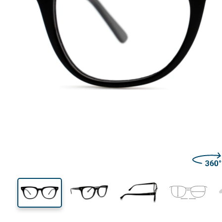
140 mm
Μήκος σκελετού
Μήκος
φακού
44 mm
52 mm
Ύψος φακού
Μήκος φακού