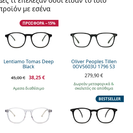
Δες τι επέλεξαν όσοι είδαν το ίδιο
προϊόν με εσένα
ΠΡΟΣΦΟΡΆ −15%
Lentiamo Tomas Deep
Oliver Peoples Tillen
Black
0OV5603U 1796 53
279,90 €
38,25 €
45,00 €
Δωρεάν μεταφορικά
&
άμεσα διαθέσιμο
σκελετός σε απόθεμα
BESTSELLER