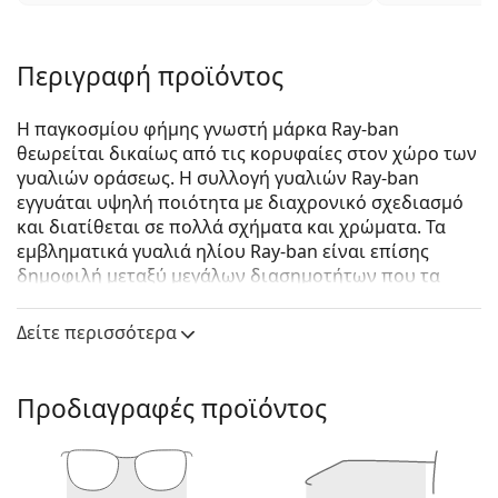
Περιγραφή προϊόντος
Η παγκοσμίου φήμης γνωστή μάρκα Ray-ban
θεωρείται δικαίως από τις κορυφαίες στον χώρο των
γυαλιών οράσεως. Η συλλογή γυαλιών Ray-ban
εγγυάται υψηλή ποιότητα με διαχρονικό σχεδιασμό
και διατίθεται σε πολλά σχήματα και χρώματα. Τα
εμβληματικά γυαλιά ηλίου Ray-ban είναι επίσης
δημοφιλή μεταξύ μεγάλων διασημοτήτων που τα
δοκίμασαν ανά τον κόσμο.
Δείτε περισσότερα
Ray-Ban Lady Burbank RB2299 901/31 52
είναι
γυναικεία γυαλιά ηλίου.
Δείτε πώς φαίνονται πάνω σας αυτά τα γυαλιά ηλίου
Προδιαγραφές προϊόντος
με τη λειτουργία του Εικονικού καθρέφτη του
Lentiamo.
Σκελετός γυαλιών ηλίου