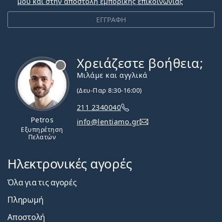
μου και στην αποστολή εμπορικής επικοινωνίας
ΕΓΓΡΑΦΗ
Χρειάζεστε βοήθεια;
Εκτός σύνδεσης
Μιλάμε και αγγλικά
(Δευ-Παρ 8:30-16:00)
211 2340040
Petros
info@lentiamo.gr
Εξυπηρέτηση
Πελατών
Ηλεκτρονικές αγορές
Όλα για τις αγορές
Πληρωμή
Αποστολή