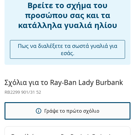
Γέφυρα:
20 mm
Βρείτε το σχήμα του
Βάρος:
120 γρ
προσώπου σας και τα
Ρυθμιζόμενα
Όχι
κατάλληλα γυαλιά ηλίου
μαξιλάρια
μύτης:
Εύκαμπτη
Όχι
Πως να διαλέξετε τα σωστά γυαλιά για
άρθρωση:
εσάς.
Αξεσουάρ
Παρέχονται με
Ναι
θήκη:
Σχόλια για το Ray-Ban Lady Burbank
Πανί
Ναι
RB2299 901/31 52
καθαρισμού:
Άλλα
Γράψε το πρώτο σχόλιο
Τύπος:
Γυναικεία
Κατηγορία:
Γυαλιά Ηλίου Επώνυμες Μάρκες
Μάρκα:
Ray-Ban