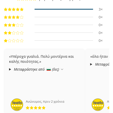
3×
0×
0×
0×
0×
Υπέροχα γυαλιά. Πολύ μοντέρνα και
όλα ήταν ε
καλής ποιότητας.
Μεταφράστ
Μεταφράστηκε από
(
δες
)
Ανώνυμος
,
πριν 2 χρόνια
Ανώ
5 αξιολογήσεις από 5