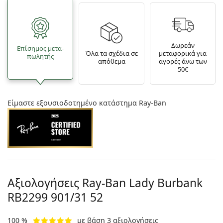
Δωρεάν
Επίσημος μετα­
Όλα τα σχέδια σε
μεταφορικά για
πωλητής
απόθεμα
αγορές άνω των
50€
Είμαστε εξουσιοδοτημένο κατάστημα Ray-Ban
Αξιολογήσεις Ray-Ban Lady Burbank
RB2299 901/31 52
100 %
με βάση 3 αξιολογήσεις