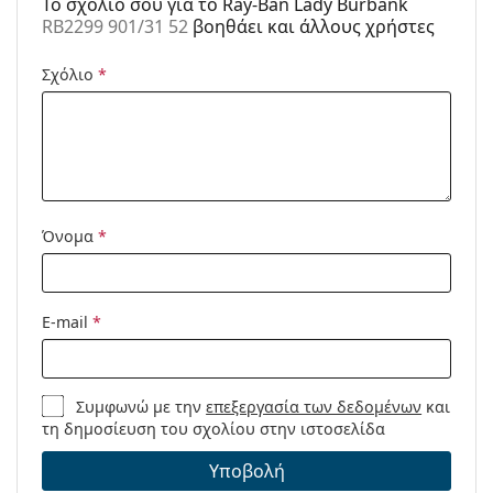
To σχόλιό σου για το Ray-Ban Lady Burbank
RB2299 901/31 52
βοηθάει και άλλους χρήστες
Χρήση:
Μόδα
Κωδικός
RB2299 901/31 52
Σχόλιο
*
Προϊόντος /
Μοντέλο:
Διαθέσιμο με
Όχι
συνταγή:
Όνομα
*
E-mail
*
Συμφωνώ με την
επεξεργασία των δεδομένων
και
τη δημοσίευση του σχολίου στην ιστοσελίδα
Υποβολή