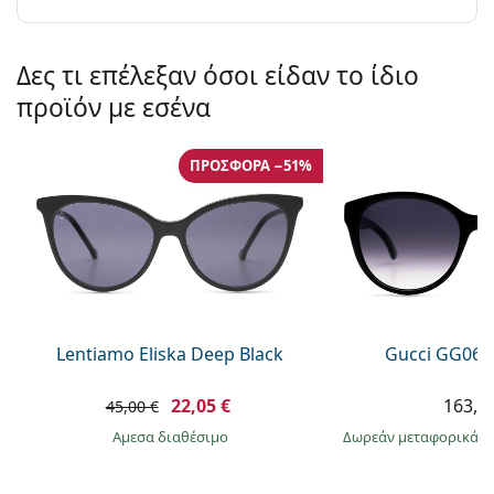
Δες τι επέλεξαν όσοι είδαν το ίδιο
προϊόν με εσένα
ΠΡΟΣΦΟΡΆ −51%
Lentiamo Eliska Deep Black
Gucci GG063
22,05 €
163,9
45,00 €
άμεσα διαθέσιμο
Δωρεάν μεταφορικά
&