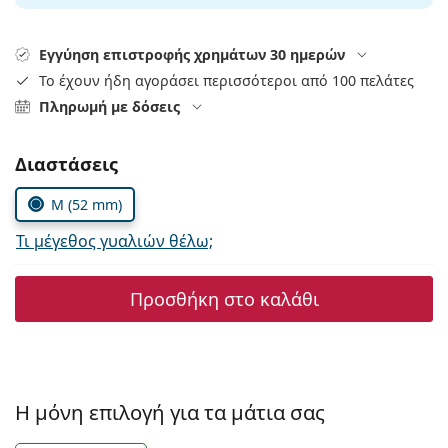
Persol
Prada
Εγγύηση επιστροφής χρημάτων 30 ημερών
Το έχουν ήδη αγοράσει περισσότεροι από 100 πελάτες
Όλες οι μάρκες
Πληρωμή με δόσεις
Συμπληρώστε τις παράμετρους
Διαστάσεις
M (52 mm)
Τι μέγεθος γυαλιών θέλω;
Προσθήκη στο καλάθι
Η μόνη επιλογή για τα μάτια σας