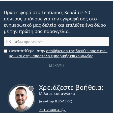
Πρώτη φορά στο Lentiamo; Κερδίστε 50
πόντους μπόνους για την εγγραφή σας στο
ενημερωτικό μας δελτίο και επιλέξτε ένα δώρο
με την πρώτη σας παραγγελία.
Email
Συγκατατίθεμαι στην
αποθήκευση της διεύθυνσης e-mail
μου και στην αποστολή εμπορικής επικοινωνίας
ΕΓΓΡΑΦΗ
Χρειάζεστε βοήθεια;
Εκτός σύνδεσης
Μιλάμε και αγγλικά
(Δευ-Παρ 8:30-16:00)
211 2340040