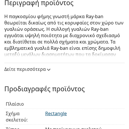
Περιγραφή προϊόντος
Η παγκοσμίου φήμης γνωστή μάρκα Ray-ban
θεωρείται δικαίως από τις κορυφαίες στον χώρο των
γυαλιών οράσεως. Η συλλογή γυαλιών Ray-ban
εγγυάται υψηλή ποιότητα με διαχρονικό σχεδιασμό
και διατίθεται σε πολλά σχήματα και χρώματα. Τα
εμβληματικά γυαλιά Ray-ban είναι επίσης δημοφιλή
μεταξύ μεγάλων διασημοτήτων που τα δοκίμασαν
ανά τον κόσμο.
Δείτε περισσότερα
Ray-Ban 0RX5228 2000
είναι unisex γυαλιά οράσεως.
Δείτε πώς φαίνονται πάνω σας αυτά τα γυαλιά
οράσεως με τη λειτουργία του Εικονικού καθρέφτη
Προδιαγραφές προϊόντος
του Lentiamo.
Σκελετός γυαλιών οράσεως
Πλαίσιο
Το μαύρο χρώμα του σκελετού ταιριάζει απόλυτα
Σχήμα
Rectangle
με έναν δροσερό τόνο δέρματος και ανοιχτά
σκελετού:
ξανθά, ανοιχτά καφέ ή μαύρα μαλλιά.