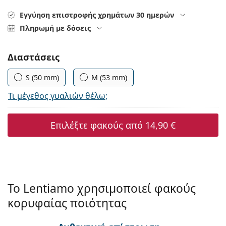
Persol
Εγγύηση επιστροφής χρημάτων 30 ημερών
Prada
Πληρωμή με δόσεις
Όλες οι μάρκες
Συμπληρώστε τις παράμετρους
Διαστάσεις
S (50 mm)
M (53 mm)
Τι μέγεθος γυαλιών θέλω;
Επιλέξτε φακούς από
14,90 €
Το Lentiamo χρησιμοποιεί φακούς
κορυφαίας ποιότητας