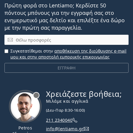
Πρώτη φορά στο Lentiamo; Κερδίστε 50
πόντους μπόνους για την εγγραφή σας στο
ενημερωτικό μας δελτίο και επιλέξτε ένα δώρο
με την πρώτη σας παραγγελία.
Email
Συγκατατίθεμαι στην
αποθήκευση της διεύθυνσης e-mail
μου και στην αποστολή εμπορικής επικοινωνίας
ΕΓΓΡΑΦΗ
Χρειάζεστε βοήθεια;
Εκτός σύνδεσης
Μιλάμε και αγγλικά
(Δευ-Παρ 8:30-16:00)
211 2340040
Petros
info@lentiamo.gr