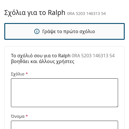
Αξεσουάρ
Σχόλια για το Ralph
0RA 5203 146313 54
Παρέχονται με
Ναι
θήκη:
Γράψε το πρώτο σχόλιο
Πανί
Ναι
καθαρισμού:
Άλλα
To σχόλιό σου για το Ralph
0RA 5203 146313 54
Τύπος:
Γυναικεία
βοηθάει και άλλους χρήστες
Κατηγορία:
Γυαλιά Ηλίου Επώνυμες Μάρκες
Σχόλιο
*
Μάρκα:
Ralph
Χρήση:
Μόδα
Κωδικός
0RA 5203 146313 54
Προϊόντος /
Μοντέλο:
Όνομα
*