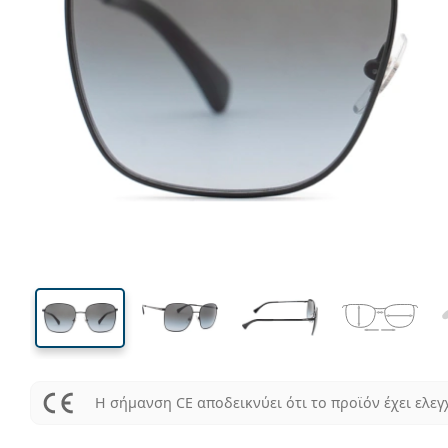
140 mm
Μήκος σκελετού
Μήκος
φακού
50 mm
57 mm
Ύψος φακού
Μήκος φακού
Η σήμανση CE αποδεικνύει ότι το προϊόν έχει ελεγ