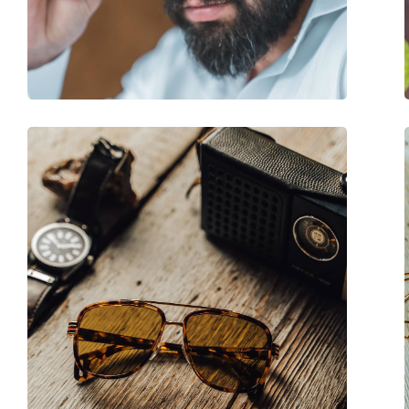
Βάρος:
200 γρ
Ρυθμιζόμενα μαξιλάρια μύτης:
Ναι
Εύκαμπτη άρθρωση:
Όχι
Αξεσουάρ
Παρέχονται με θήκη:
Ναι
Πανί καθαρισμού:
Ναι
Άλλα
Τύπος:
Γυναικεία
Κατηγορία:
Γυαλιά Ηλίου Επώ
Μάρκα:
Ralph
Χρήση:
Μόδα
Κωδικός Προϊόντος / Μοντέλο:
0RA 4136 90038G 5