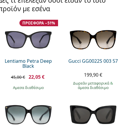
Δες τι επέλεξαν όσοι είδαν το ίδιο
προϊόν με εσένα
ΠΡΟΣΦΟΡΆ −51%
Lentiamo Petra Deep
Gucci GG0022S 003 57
Black
199,90 €
22,05 €
45,00 €
Δωρεάν μεταφορικά
&
άμεσα διαθέσιμο
άμεσα διαθέσιμο