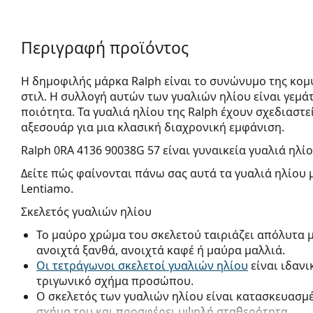
Περιγραφή προϊόντος
Η δημοφιλής μάρκα Ralph είναι το συνώνυμο της κομψ
στιλ. Η συλλογή αυτών των γυαλιών ηλίου είναι γεμ
ποιότητα. Τα γυαλιά ηλίου της Ralph έχουν σχεδιαστεί
αξεσουάρ για μια κλασική διαχρονική εμφάνιση.
Ralph 0RA 4136 90038G 57
είναι γυναικεία γυαλιά ηλίο
Δείτε πώς φαίνονται πάνω σας αυτά τα γυαλιά ηλίου 
Lentiamo.
Σκελετός γυαλιών ηλίου
Το μαύρο χρώμα του σκελετού ταιριάζει απόλυτα 
ανοιχτά ξανθά, ανοιχτά καφέ ή μαύρα μαλλιά.
Οι τετράγωνοι σκελετοί γυαλιών ηλίου
είναι ιδανι
τριγωνικό σχήμα προσώπου.
Ο σκελετός των γυαλιών ηλίου είναι κατασκευασμέ
σχήμα του και προσφέρει υψηλή σταθερότητα.