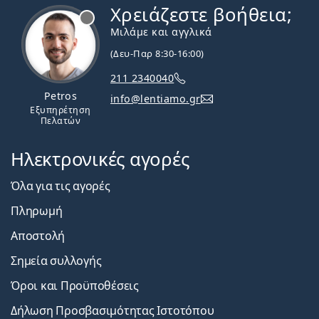
Χρειάζεστε βοήθεια;
Εκτός σύνδεσης
Μιλάμε και αγγλικά
(Δευ-Παρ 8:30-16:00)
211 2340040
Petros
info@lentiamo.gr
Εξυπηρέτηση
Πελατών
Ηλεκτρονικές αγορές
Όλα για τις αγορές
Πληρωμή
Αποστολή
Σημεία συλλογής
Όροι και Προϋποθέσεις
Δήλωση Προσβασιμότητας Ιστοτόπου