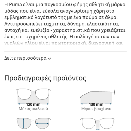
Η Puma είναι μια παγκοσμίου φήμης αθλητική μάρκα
μόδας που είναι εύκολα αναγνωρίσιμη χάρη στο
εμβληματικό λογότυπό της με ένα πούμα σε άλμα.
Αντιπροσωπεύει ταχύτητα, δύναμη, ελαστικότητα,
αντοχή και ευελιξία - χαρακτηριστικά που χρειάζεται
ένας επιτυχημένος αθλητής. Η συλλογή αυτών των
γυαλιών ηλίου είναι πρωτοποριακή, διαχρονική και
πλήρως λειτουργική.
Δείτε περισσότερα
Puma PJ0040S 003 49
είναι παιδικά γυαλιά ηλίου.
Δείτε πώς φαίνονται πάνω σας αυτά τα γυαλιά ηλίου
με τη λειτουργία του Εικονικού καθρέφτη του
Προδιαγραφές προϊόντος
Lentiamo.
Σκελετός γυαλιών ηλίου
Το μπλε χρώμα του σκελετού ταιριάζει απόλυτα με
120 mm
130 mm
ένα δροσερό φυσικό χρώμα δέρματος και ανοιχτά
Μήκος σκελετού
Μήκος βραχίονα
καφέ, μαύρα ή ανοιχτά ξανθά μαλλιά.
Οι
ορθογώνιοι σκελετοί γυαλιών ηλίου
είναι
ιδανική επιλογή για όσους έχουν οβάλ ή