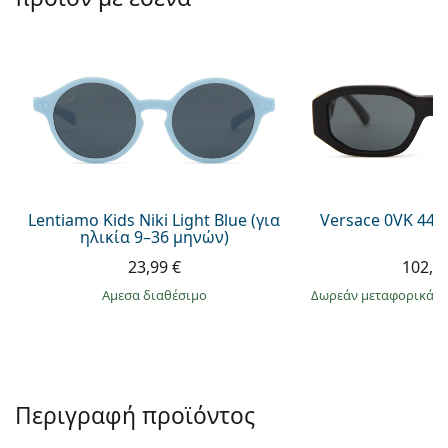
Persol
Prada
Όλες οι μάρκες
Lentiamo Kids Niki Light Blue (για
Versace 0VK 442
ηλικία 9–36 μηνών)
23,99 €
102,9
άμεσα διαθέσιμο
Δωρεάν μεταφορικά
&
Περιγραφή προϊόντος