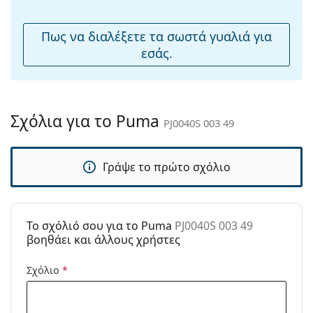
μύτης:
Εύκαμπτη
Ναι
Πως να διαλέξετε τα σωστά γυαλιά για
άρθρωση:
εσάς.
Αξεσουάρ
Παρέχονται με
Ναι
θήκη:
Σχόλια για το Puma
PJ0040S 003 49
Πανί
Ναι
καθαρισμού:
Γράψε το πρώτο σχόλιο
Άλλα
Τύπος:
Παιδικά
Κατηγορία:
Γυαλιά Ηλίου Επώνυμες Μάρκες
To σχόλιό σου για το Puma
PJ0040S 003 49
Μάρκα:
Puma
βοηθάει και άλλους χρήστες
Χρήση:
Μόδα
Σχόλιο
*
Κωδικός
PJ0040S 003 49
Προϊόντος /