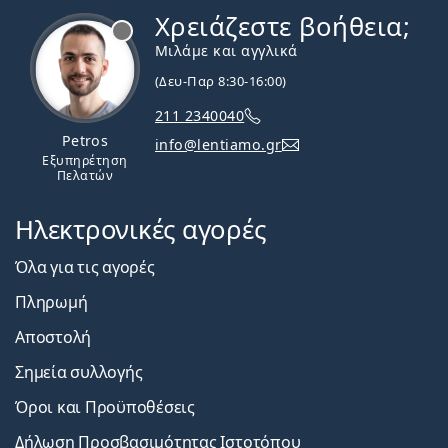
Χρειάζεστε βοήθεια;
Εκτός σύνδεσης
Μιλάμε και αγγλικά
(Δευ-Παρ 8:30-16:00)
211 2340040
Petros
info@lentiamo.gr
Εξυπηρέτηση
Πελατών
Ηλεκτρονικές αγορές
Όλα για τις αγορές
Πληρωμή
Αποστολή
Σημεία συλλογής
Όροι και Προϋποθέσεις
Δήλωση Προσβασιμότητας Ιστοτόπου