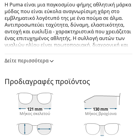
Η Puma είναι μια παγκοσμίου φήμης αθλητική μάρκα
μόδας που είναι εύκολα αναγνωρίσιμη χάρη στο
εμβληματικό λογότυπό της με ένα πούμα σε άλμα.
Αντιπροσωπεύει ταχύτητα, δύναμη, ελαστικότητα,
αντοχή και ευελιξία - χαρακτηριστικά που χρειάζεται
ένας επιτυχημένος αθλητής. Η συλλογή αυτών των
γυαλιών ηλίου είναι πρωτοποριακή, διαχρονική και
πλήρως λειτουργική.
Δείτε περισσότερα
Puma PJ0027S 010 52
είναι παιδικά γυαλιά ηλίου.
Δείτε πώς φαίνονται πάνω σας αυτά τα γυαλιά ηλίου
με τη λειτουργία του Εικονικού καθρέφτη του
Προδιαγραφές προϊόντος
Lentiamo.
Σκελετός γυαλιών ηλίου
Το ασημί χρώμα του σκελετού ταιριάζει απόλυτα
121 mm
130 mm
με το δροσερό ανοιχτό χρώμα του δέρματος και με
Μήκος σκελετού
Μήκος βραχίονα
κόκκινα, γκρίζα, άσπρα ή σκούρα ξανθά μαλλιά.
Τα
πιλοτικά σχέδια γυαλιών ηλίου
είναι η ιδανική
επιλογή για όσους έχουν τετράγωνο, οβάλ ή