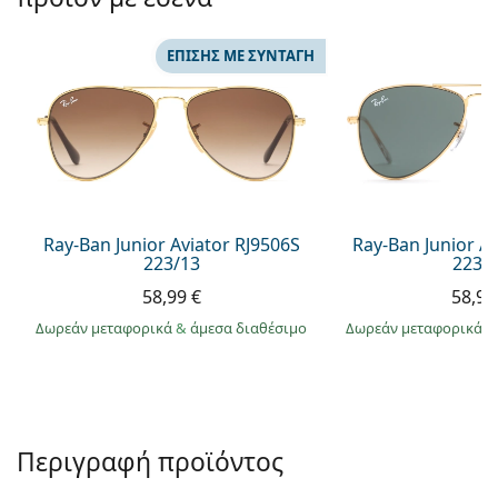
Persol
Prada
ΕΠΊΣΗΣ ΜΕ ΣΥΝΤΑΓΉ
Όλες οι μάρκες
Ray-Ban Junior Aviator RJ9506S
Ray-Ban Junior A
223/13
223/
58,99 €
58,99
Δωρεάν μεταφορικά
&
άμεσα διαθέσιμο
Δωρεάν μεταφορικά
&
Περιγραφή προϊόντος