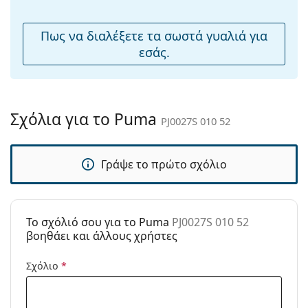
μύτης:
Εύκαμπτη
Όχι
Πως να διαλέξετε τα σωστά γυαλιά για
άρθρωση:
εσάς.
Αξεσουάρ
Παρέχονται με
Ναι
θήκη:
Σχόλια για το Puma
PJ0027S 010 52
Πανί
Ναι
καθαρισμού:
Γράψε το πρώτο σχόλιο
Άλλα
Τύπος:
Παιδικά
Κατηγορία:
Γυαλιά Ηλίου Επώνυμες Μάρκες
To σχόλιό σου για το Puma
PJ0027S 010 52
Μάρκα:
Puma
βοηθάει και άλλους χρήστες
Χρήση:
Μόδα
Σχόλιο
*
Κωδικός
PJ0027S 010 52
Προϊόντος /