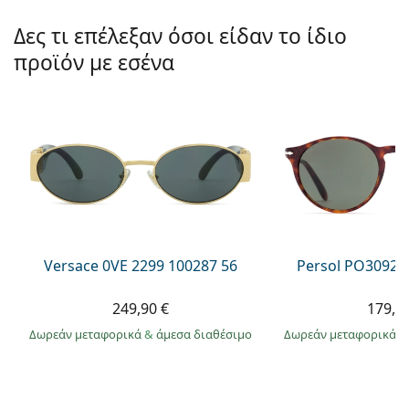
Persol
Δες τι επέλεξαν όσοι είδαν το ίδιο
Prada
προϊόν με εσένα
Όλες οι μάρκες
Versace 0VE 2299 100287 56
Persol PO3092S
249,90 €
179,9
Δωρεάν μεταφορικά
&
άμεσα διαθέσιμο
Δωρεάν μεταφορικά
&