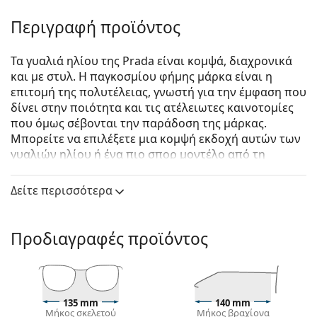
Περιγραφή προϊόντος
Τα γυαλιά ηλίου της Prada είναι κομψά, διαχρονικά
και με στυλ. Η παγκοσμίου φήμης μάρκα είναι η
επιτομή της πολυτέλειας, γνωστή για την έμφαση που
δίνει στην ποιότητα και τις ατέλειωτες καινοτομίες
που όμως σέβονται την παράδοση της μάρκας.
Μπορείτε να επιλέξετε μια κομψή εκδοχή αυτών των
γυαλιών ηλίου ή ένα πιο σπορ μοντέλο από τη
συλλογή Linea Rossa, με τη χαρακτηριστική κόκκινη
λωρίδα. Όποιο στυλ κι αν επιλέξετε, με τα γυαλιά
Δείτε περισσότερα
ηλίου Prada θα είστε πάντα εξαιρετικοί και
μοναδικοί.
Προδιαγραφές προϊόντος
Prada Linea Rossa Lifestyle 0PS 51SS ZVN1C0 54
είναι
αντρικά γυαλιά ηλίου.
Δείτε πώς φαίνονται πάνω σας αυτά τα γυαλιά ηλίου
με τη λειτουργία του Εικονικού καθρέφτη του
135 mm
140 mm
Lentiamo.
Μήκος σκελετού
Μήκος βραχίονα