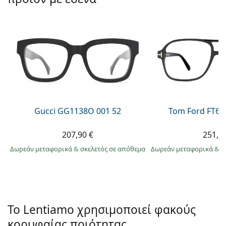
Persol
Prada
Όλες οι μάρκες
Gucci GG1138O 001 52
Tom Ford FT60
207,90 €
251,9
Δωρεάν μεταφορικά
&
σκελετός σε απόθεμα
Δωρεάν μεταφορικά
&
σ
Το Lentiamo χρησιμοποιεί φακούς
κορυφαίας ποιότητας