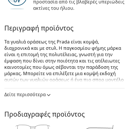
προστασία από τις βλαβερές υπεριώδεις
ακτίνες του ήλιου.
Περιγραφή προϊόντος
Τα γυαλιά οράσεως της Prada είναι κομψά,
διαχρονικά και με στυλ. Η παγκοσμίου φήμης μάρκα
είναι η επιτομή της πολυτέλειας, γνωστή για την
έμφαση που δίνει στην ποιότητα και τις ατέλειωτες
καινοτομίες που όμως σέβονται την παράδοση της
μάρκας. Μπορείτε να επιλέξετε μια κομψή εκδοχή
αυτών των γυαλιών οράσεως ή ένα πιο σπορ μοντέλο
από τη συλλογή Linea Rossa, με τη χαρακτηριστική
κόκκινη λωρίδα. Όποιο στυλ κι αν επιλέξετε, με τα
Δείτε περισσότερα
γυαλιά οράσεως Prada θα είστε πάντα εξαιρετικοί και
μοναδικοί.
Προδιαγραφές προϊόντος
Prada Linea Rossa 0PS 05NV 1BO1O1 54
είναι αντρικά
γυαλιά οράσεως.