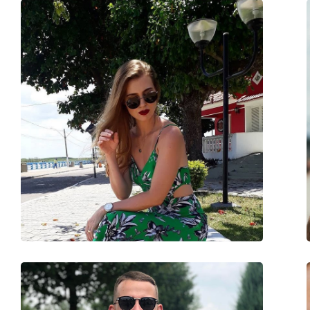
Παρέχονται με θήκη:
Ναι
Πανί καθαρισμού:
Ναι
Άλλα
Τύπος:
Ανδρικά
Κατηγορία:
Γυαλιά Ηλίου Επώ
Μάρκα:
Prada
Χρήση:
Μόδα
Κωδικός Προϊόντος / Μοντέλο:
0PR 20YS 1AB03R 5