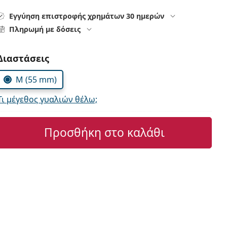
Εγγύηση επιστροφής χρημάτων 30 ημερών
Πληρωμή με δόσεις
Συμπληρώστε τις παράμετρους
Διαστάσεις
M (55 mm)
Τι μέγεθος γυαλιών θέλω;
Προσθήκη στο καλάθι