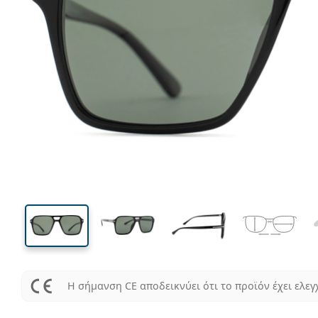
137 mm
Μήκος σκελετού
Μήκος
φακού
47 mm
55 mm
Ύψος φακού
Μήκος φακού
Η σήμανση CE αποδεικνύει ότι το προϊόν έχει ελεγ