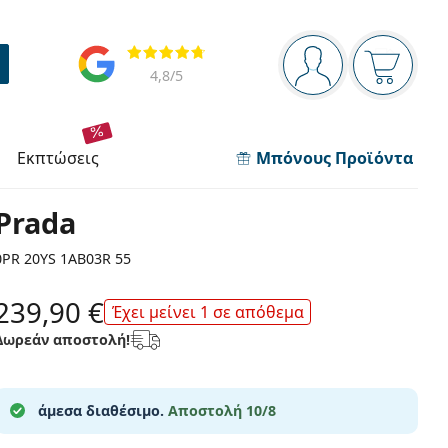
Πίνακας πλοήγησης
Αξιολογήσεις
Είστε συνδεδεμέν
Το καλάθ
4,8
/5
εκπτώσεις
Μπόνους Προϊόντα
Prada
0PR 20YS 1AB03R 55
239,90 €
Έχει μείνει 1 σε απόθεμα
Δωρεάν αποστολή!
άμεσα διαθέσιμο.
Αποστολή 10/8