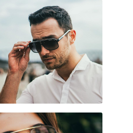
νυμες Μάρκες
5