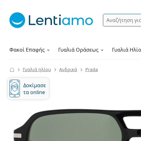
Αναζήτηση
Σύνδεση
Πλοήγηση στη σελίδα
Υγρά φακών
Πώς να παραγγείλετε
Φακοί Επαφής
Γυαλιά
Οράσεως
Γυαλιά Ηλί
Γυαλιά ηλίου
Ανδρικά
Prada
Δοκίμασε
τα online