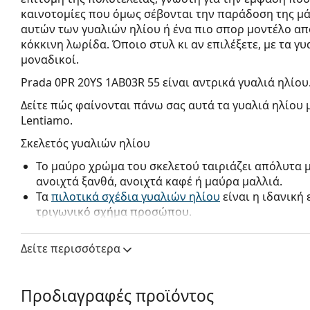
καινοτομίες που όμως σέβονται την παράδοση της μά
αυτών των γυαλιών ηλίου ή ένα πιο σπορ μοντέλο από
κόκκινη λωρίδα. Όποιο στυλ κι αν επιλέξετε, με τα γυ
μοναδικοί.
Prada 0PR 20YS 1AB03R 55
είναι αντρικά γυαλιά ηλίου
Δείτε πώς φαίνονται πάνω σας αυτά τα γυαλιά ηλίου 
Lentiamo.
Σκελετός γυαλιών ηλίου
Το μαύρο χρώμα του σκελετού ταιριάζει απόλυτα 
ανοιχτά ξανθά, ανοιχτά καφέ ή μαύρα μαλλιά.
Τα
πιλοτικά σχέδια γυαλιών ηλίου
είναι η ιδανική
τριγωνικό σχήμα προσώπου.
Ο σκελετός των γυαλιών ηλίου είναι κατασκευασμ
προσφέρει μεγάλη αντοχή και άνεση.
Δείτε περισσότερα
Φακός γυαλιών ηλίου
Οι πράσινοι φακοί μειώνουν την ένταση του φωτός
Προδιαγραφές προϊόντος
αλλοιώνουν τα χρώματα.