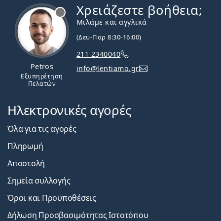
Χρειάζεστε βοήθεια;
Εκτός σύνδεσης
Μιλάμε και αγγλικά
(Δευ-Παρ 8:30-16:00)
211 2340040
Petros
info@lentiamo.gr
Εξυπηρέτηση
Πελατών
Ηλεκτρονικές αγορές
Όλα για τις αγορές
Πληρωμή
Αποστολή
Σημεία συλλογής
Όροι και Προϋποθέσεις
Δήλωση Προσβασιμότητας Ιστοτόπου