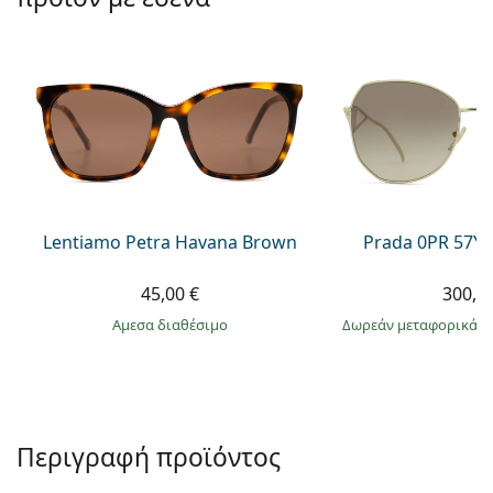
Persol
Prada
Όλες οι μάρκες
Lentiamo Petra Havana Brown
Prada 0PR 57Y
45,00 €
300,9
άμεσα διαθέσιμο
Δωρεάν μεταφορικά
&
Περιγραφή προϊόντος