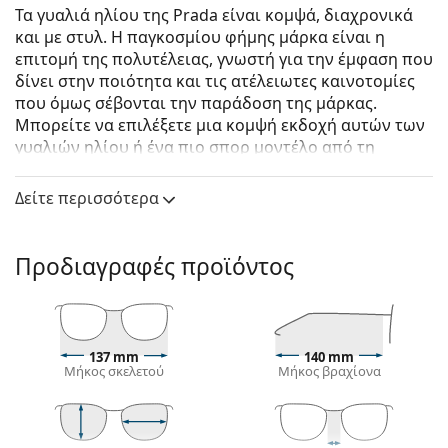
Τα γυαλιά ηλίου της Prada είναι κομψά, διαχρονικά
και με στυλ. Η παγκοσμίου φήμης μάρκα είναι η
επιτομή της πολυτέλειας, γνωστή για την έμφαση που
δίνει στην ποιότητα και τις ατέλειωτες καινοτομίες
που όμως σέβονται την παράδοση της μάρκας.
Μπορείτε να επιλέξετε μια κομψή εκδοχή αυτών των
γυαλιών ηλίου ή ένα πιο σπορ μοντέλο από τη
συλλογή Linea Rossa, με τη χαρακτηριστική κόκκινη
λωρίδα. Όποιο στυλ κι αν επιλέξετε, με τα γυαλιά
Δείτε περισσότερα
ηλίου Prada θα είστε πάντα εξαιρετικοί και
μοναδικοί.
Προδιαγραφές προϊόντος
Prada 0PR 17ZS VAU6S1 54
είναι γυναικεία γυαλιά
ηλίου.
Δείτε πώς φαίνονται πάνω σας αυτά τα γυαλιά ηλίου
με τη λειτουργία του Εικονικού καθρέφτη του
137 mm
140 mm
Lentiamo.
Μήκος σκελετού
Μήκος βραχίονα
Σκελετός γυαλιών ηλίου
Το καφέ χρώμα του σκελετού ταιριάζει απόλυτα με