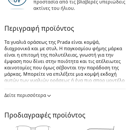
προστασία από τις βλαβερές υπεριώδεις
ακτίνες του ήλιου.
Περιγραφή προϊόντος
Τα γυαλιά οράσεως της Prada είναι κομψά,
διαχρονικά και με στυλ. Η παγκοσμίου φήμης μάρκα
είναι η επιτομή της πολυτέλειας, γνωστή για την
έμφαση που δίνει στην ποιότητα και τις ατέλειωτες
καινοτομίες που όμως σέβονται την παράδοση της
μάρκας. Μπορείτε να επιλέξετε μια κομψή εκδοχή
αυτών των γυαλιών οράσεως ή ένα πιο σπορ μοντέλο
από τη συλλογή Linea Rossa, με τη χαρακτηριστική
κόκκινη λωρίδα. Όποιο στυλ κι αν επιλέξετε, με τα
Δείτε περισσότερα
γυαλιά οράσεως Prada θα είστε πάντα εξαιρετικοί και
μοναδικοί.
Προδιαγραφές προϊόντος
Prada 0PR 12WV 2AU1O1 51
είναι αντρικά γυαλιά
οράσεως.