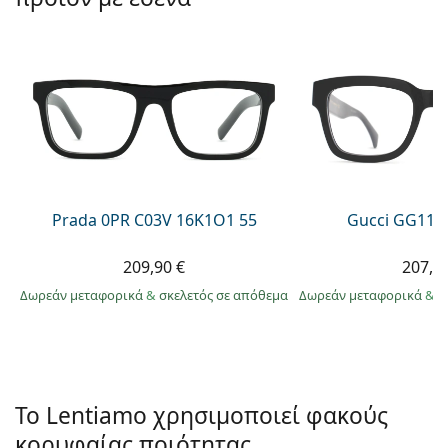
Persol
Prada
Όλες οι μάρκες
Prada 0PR C03V 16K1O1 55
Gucci GG113
209,90 €
207,9
Δωρεάν μεταφορικά
&
σκελετός σε απόθεμα
Δωρεάν μεταφορικά
&
σ
Το Lentiamo χρησιμοποιεί φακούς
κορυφαίας ποιότητας