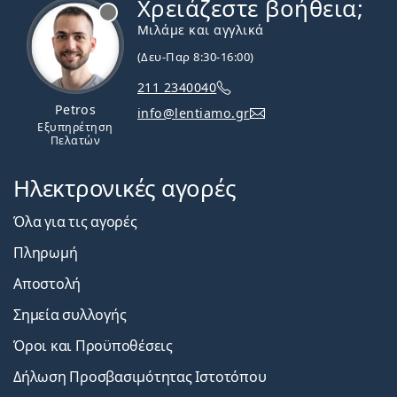
Χρειάζεστε βοήθεια;
Εκτός σύνδεσης
Μιλάμε και αγγλικά
(Δευ-Παρ 8:30-16:00)
211 2340040
Petros
info@lentiamo.gr
Εξυπηρέτηση
Πελατών
Ηλεκτρονικές αγορές
Όλα για τις αγορές
Πληρωμή
Αποστολή
Σημεία συλλογής
Όροι και Προϋποθέσεις
Δήλωση Προσβασιμότητας Ιστοτόπου