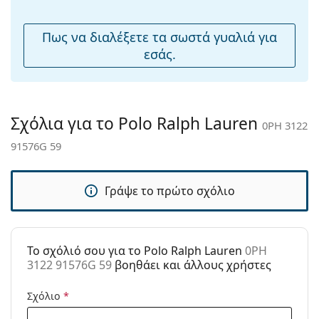
μύτης:
καθαρισμό και τη φροντίδα των γυαλιών ηλίου.
Ορισμένα μοντέλα μπορεί να συνοδεύονται από
Εύκαμπτη
Όχι
Πως να διαλέξετε τα σωστά γυαλιά για
υφασμάτινη θήκη αντί για πανί.
άρθρωση:
εσάς.
Εξερευνήστε την πλήρη γκάμα
γυαλιών ηλίου
για να
Αξεσουάρ
βρείτε περισσότερα μοντέλα από δημοφιλείς μάρκες.
Παρέχονται με
Ναι
θήκη:
Σχόλια για το Polo Ralph Lauren
0PH 3122
Πανί
Ναι
91576G 59
καθαρισμού:
Άλλα
Γράψε το πρώτο σχόλιο
Τύπος:
Ανδρικά
Κατηγορία:
Γυαλιά Ηλίου Επώνυμες Μάρκες
Μάρκα:
Polo Ralph Lauren
To σχόλιό σου για το Polo Ralph Lauren
0PH
3122 91576G 59
βοηθάει και άλλους χρήστες
Χρήση:
Μόδα
Κωδικός
0PH 3122 91576G 59
Σχόλιο
*
Προϊόντος /