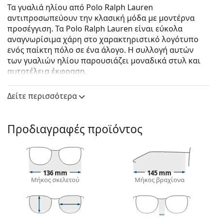
Τα γυαλιά ηλίου από Polo Ralph Lauren
αντιπροσωπεύουν την κλασική μόδα με μοντέρνα
προσέγγιση. Τα Polo Ralph Lauren είναι εύκολα
αναγνωρίσιμα χάρη στο χαρακτηριστικό λογότυπο
ενός παίκτη πόλο σε ένα άλογο. Η συλλογή αυτών
των γυαλιών ηλίου παρουσιάζει μοναδικά στυλ και
αυτοτέλεια έκφραση.
Polo Ralph Lauren 0PH 3122 91576G 59
είναι αντρικά
Δείτε περισσότερα
γυαλιά ηλίου.
Δείτε πώς φαίνονται πάνω σας αυτά τα γυαλιά ηλίου
με τη λειτουργία του Εικονικού καθρέφτη του
Προδιαγραφές προϊόντος
Lentiamo.
Σκελετός γυαλιών ηλίου
Το γκρι χρώμα του σκελετού ταιριάζει απόλυτα με
136 mm
145 mm
ένα δροσερό χρώμα δέρματος και με κόκκινα,
Μήκος σκελετού
Μήκος βραχίονα
γκρίζα, άσπρα ή σκούρα ξανθά μαλλιά.
Τα
πιλοτικά σχέδια γυαλιών ηλίου
είναι η ιδανική
επιλογή για όσους έχουν τετράγωνο, οβάλ ή