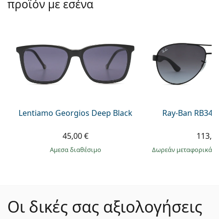
προϊόν με εσένα
Lentiamo Georgios Deep Black
Ray-Ban RB345
45,00 €
113,9
άμεσα διαθέσιμο
Δωρεάν μεταφορικά
&
Οι δικές σας αξιολογήσεις