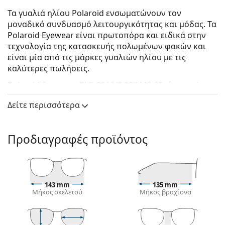
Τα γυαλιά ηλίου Polaroid ενσωματώνουν τον
μοναδικό συνδυασμό λειτουργικότητας και μόδας. Τα
Polaroid Eyewear είναι πρωτοπόρα και ειδικά στην
τεχνολογία της κατασκευής πολωμένων φακών και
είναι μία από τις μάρκες γυαλιών ηλίου με τις
καλύτερες πωλήσεις.
Polaroid Suncover PLD 9016/S 807 M9 62
είναι unisex
γυαλιά ηλίου.
Δείτε περισσότερα
Δείτε πώς φαίνονται πάνω σας αυτά τα γυαλιά ηλίου
με τη λειτουργία του Εικονικού καθρέφτη του
Lentiamo.
Προδιαγραφές προϊόντος
Σκελετός γυαλιών ηλίου
Το μαύρο χρώμα του σκελετού ταιριάζει απόλυτα
με το δροσερό χρώμα του δέρματος και τα ανοιχτά
143 mm
135 mm
ξανθά, ανοιχτά καφέ ή μαύρα μαλλιά.
Μήκος σκελετού
Μήκος βραχίονα
Οι
ορθογώνιοι σκελετοί γυαλιών ηλίου
είναι
ιδανική επιλογή για όσους έχουν οβάλ ή
στρογγυλό σχήμα προσώπου.