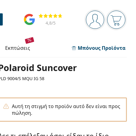
Πίνακας πλοήγησης
Αξιολογήσεις
Είστε συνδεδεμέν
Το καλάθ
4,8
/5
εκπτώσεις
Μπόνους Προϊόντα
Polaroid Suncover
PLD 9004/S MQU IG 58
Αυτή τη στιγμή το προϊόν αυτό δεν είναι προς
πώληση.