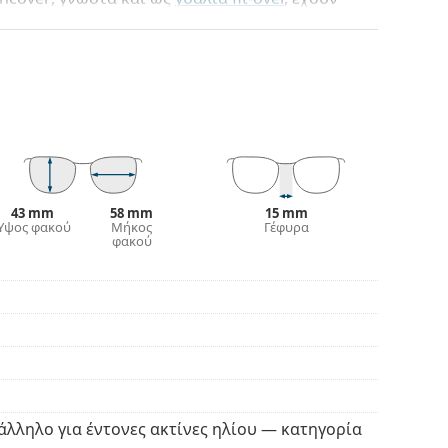
ται με πολλούς τύπους γυαλιών οράσεως. Καθώς
ιαφορά από άλλα τυπικά γυαλιά ηλίου αφού τα
υς. Δεν θα χρειάζεται πλέον να επιλέξετε
ηλιόλουστες μέρες - μπορείτε να φοράτε και τα
φως του ήλιου και διατηρώντας την οξύτητα της
ου
Suncover
σε όλες τις περιπτώσεις, είτε
α ή όταν περνάτε την ημέρα σας στην παραλία.
43 mm
58 mm
15 mm
Ύψος φακού
Μήκος
Γέφυρα
φακού
άλληλο για έντονες ακτίνες ηλίου — κατηγορία