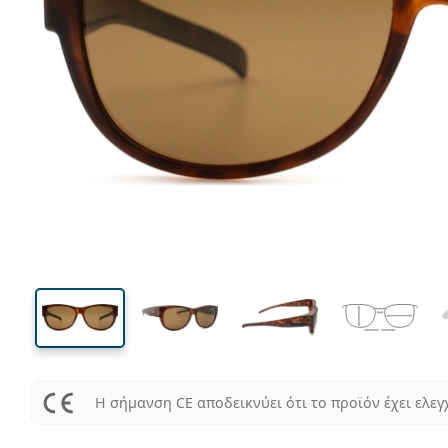
138 mm
Μήκος σκελετού
Μήκος
φακού
43 mm
58 mm
Ύψος φακού
Μήκος φακού
Η σήμανση CE αποδεικνύει ότι το προϊόν έχει ελεγ