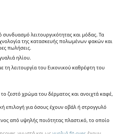
ό συνδυασμό λειτουργικότητας και μόδας. Τα
τεχνολογία της κατασκευής πολωμένων φακών και
ρες πωλήσεις.
γυαλιά ηλίου.
με τη λειτουργία του Εικονικού καθρέφτη του
 το ζεστό χρώμα του δέρματος και ανοιχτά καφέ,
ική επιλογή για όσους έχουν οβάλ ή στρογγυλό
ένος από υψηλής ποιότητας πλαστικό, το οποίο
ncover
, γνωστά και ως
γυαλιά fit-over
, έχουν