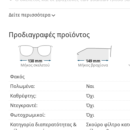
ειδικό σχεδιασμό που τους επιτρέπει να συνδέον
τα φοράτε κανείς θα μπορέσει να καταλάβει την δ
Δείτε περισσότερα
γυαλιά οράσεως θα εφαρμόσουν εύκολα από πίσω το
ανάμεσα σε γυαλιά οράσεως και γυαλιά ηλίου στις 
δύο ταυτόχρονα προστατεύοντας τα μάτια από το 
Προδιαγραφές προϊόντος
όρασης σας. Σίγουρα θα εκτιμήσετε τα γυαλιά ηλί
οδηγώντας αυτοκίνητο ή μοτοσικλέτα, σε μια βόλτ
138 mm
149 mm
Μήκος σκελετού
Μήκος βραχίονα
Φακός
Πολωμένα:
Ναι
Καθρέφτης:
Όχι
Ντεγκραντέ:
Όχι
Φωτοχρωμικοί:
Όχι
Κατηγορία διαπερατότητας &
Σκούρο φίλτρο κατ