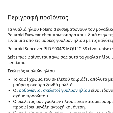
Περιγραφή προϊόντος
Τα γυαλιά ηλίου Polaroid ενσωματώνουν τον μοναδικ
Polaroid Eyewear είναι πρωτοπόρα και ειδικά στην 
είναι μία από τις μάρκες γυαλιών ηλίου με τις καλύτε
Polaroid Suncover PLD 9004/S MQU IG 58
είναι unisex 
Δείτε πώς φαίνονται πάνω σας αυτά τα γυαλιά ηλίου 
Lentiamo.
Σκελετός γυαλιών ηλίου
Το καφέ χρώμα του σκελετού ταιριάζει απόλυτα με
μαύρα ή σκούρα ξανθά μαλλιά.
Οι
ορθογώνιοι σκελετοί γυαλιών ηλίου
είναι ιδαν
σχήμα προσώπου.
Ο σκελετός των γυαλιών ηλίου είναι κατασκευασμ
προσφέρει μεγάλη αντοχή και άνεση.
Ο σκελετός και οι βραχίονες των γυαλιών ηλίου
Su