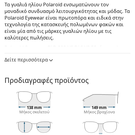
Τα γυαλιά ηλίου Polaroid ενσωματώνουν τον
μοναδικό συνδυασμό λειτουργικότητας και μόδας. Τα
Polaroid Eyewear είναι πρωτοπόρα και ειδικά στην
τεχνολογία της κατασκευής πολωμένων φακών και
είναι μία από τις μάρκες γυαλιών ηλίου με τις
καλύτερες πωλήσεις.
Polaroid Suncover PLD 9004/S DL5 Y2 58
είναι unisex
γυαλιά ηλίου.
Δείτε περισσότερα
Δείτε πώς φαίνονται πάνω σας αυτά τα γυαλιά ηλίου
με τη λειτουργία του Εικονικού καθρέφτη του
Lentiamo.
Προδιαγραφές προϊόντος
Σκελετός γυαλιών ηλίου
Το μαύρο χρώμα του σκελετού ταιριάζει απόλυτα
με το δροσερό χρώμα του δέρματος και τα ανοιχτά
138 mm
149 mm
ξανθά, ανοιχτά καφέ ή μαύρα μαλλιά.
Μήκος σκελετού
Μήκος βραχίονα
Οι
ορθογώνιοι σκελετοί γυαλιών ηλίου
είναι
ιδανική επιλογή για όσους έχουν οβάλ ή
στρογγυλό σχήμα προσώπου.