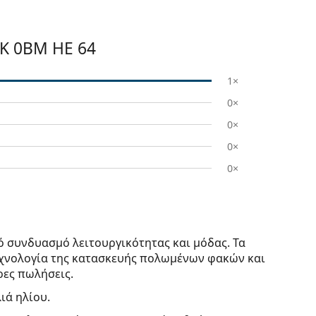
K 0BM HE 64
1×
0×
0×
0×
0×
ό συνδυασμό λειτουργικότητας και μόδας. Τα
τεχνολογία της κατασκευής πολωμένων φακών και
ρες πωλήσεις.
ιά ηλίου.