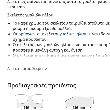
Δείτε πώς φαίνονται πάνω σας αυτά τα γυαλιά ηλίου 
Lentiamo.
Σκελετός γυαλιών ηλίου
Το καφέ χρώμα του σκελετού ταιριάζει απόλυτα με
μαύρα ή σκούρα ξανθά μαλλιά.
Οι
ορθογώνιοι σκελετοί γυαλιών ηλίου
είναι ιδαν
σχήμα προσώπου.
Ο σκελετός των γυαλιών ηλίου είναι κατασκευασμ
προσφέρει μεγάλη αντοχή και άνεση.
Ο σκελετός και οι βραχίονες των γυαλιών ηλίου
Su
ειδικό σχεδιασμό που τους επιτρέπει να συνδέον
τα φοράτε κανείς θα μπορέσει να καταλάβει την δ
Δείτε περισσότερα
γυαλιά οράσεως θα εφαρμόσουν εύκολα από πίσω το
ανάμεσα σε γυαλιά οράσεως και γυαλιά ηλίου στις 
δύο ταυτόχρονα προστατεύοντας τα μάτια από το 
Προδιαγραφές προϊόντος
όρασης σας. Σίγουρα θα εκτιμήσετε τα γυαλιά ηλί
οδηγώντας αυτοκίνητο ή μοτοσικλέτα, σε μια βόλτ
146 mm
126 mm