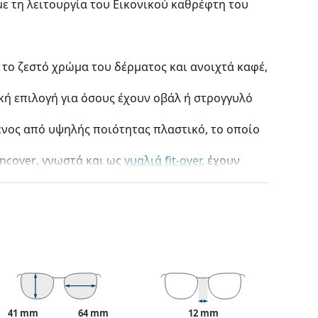
με τη λειτουργία του Εικονικού καθρέφτη του
 το ζεστό χρώμα του δέρματος και ανοιχτά καφέ,
ική επιλογή για όσους έχουν οβάλ ή στρογγυλό
ένος από υψηλής ποιότητας πλαστικό, το οποίο
ncover
, γνωστά και ως
γυαλιά fit-over
, έχουν
ται με πολλούς τύπους γυαλιών οράσεως. Καθώς
ιαφορά από άλλα τυπικά γυαλιά ηλίου αφού τα
υς. Δεν θα χρειάζεται πλέον να επιλέξετε
ηλιόλουστες μέρες - μπορείτε να φοράτε και τα
φως του ήλιου και διατηρώντας την οξύτητα της
ου
Suncover
σε όλες τις περιπτώσεις, είτε
α ή όταν περνάτε την ημέρα σας στην παραλία.
41 mm
64 mm
12 mm