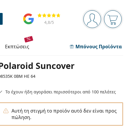
Πίνακας πλοήγησης
Αξιολογήσεις
Είστε συνδεδεμέν
Το καλάθ
4,8
/5
εκπτώσεις
Μπόνους Προϊόντα
Polaroid Suncover
08535K 0BM HE 64
Το έχουν ήδη αγοράσει περισσότεροι από 100 πελάτες
Αυτή τη στιγμή το προϊόν αυτό δεν είναι προς
πώληση.