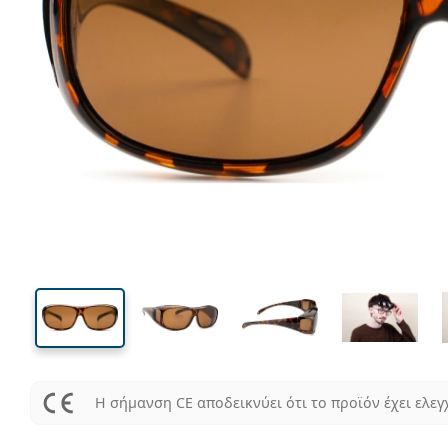
146 mm
Μήκος σκελετού
Μήκος
φακού
41 mm
64 mm
Ύψος φακού
Μήκος φακού
Η σήμανση CE αποδεικνύει ότι το προϊόν έχει ελεγ