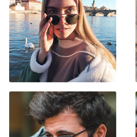
Τύπος:
Unisex
Κατηγορία:
Γυαλιά Ηλίου Επώ
Μάρκα:
Polaroid
Χρήση:
Fit over
Κωδικός Προϊόντος / Μοντέλο:
08535K 0BM HE 64
Διαθέσιμο με συνταγή:
Όχι