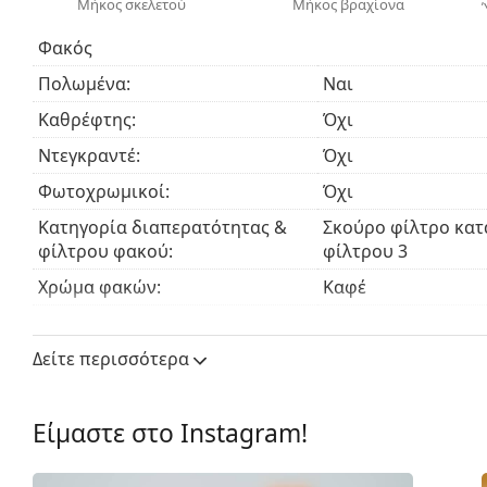
Μήκος σκελετού
Μήκος βραχίονα
Φακός
Πολωμένα:
Ναι
Καθρέφτης:
Όχι
Ντεγκραντέ:
Όχι
Φωτοχρωμικοί:
Όχι
Κατηγορία διαπερατότητας &
Σκούρο φίλτρο κατ
φίλτρου φακού:
φίλτρου 3
Χρώμα φακών:
Καφέ
Ύψος φακού:
41 mm
Δείτε περισσότερα
Μήκος φακού:
64 mm
Υλικό φακού:
Πλαστικό
Είμαστε στο Instagram!
UV Φίλτρο 400:
Ναι
Φακός γυαλιών ηλίου
Πλαίσιο