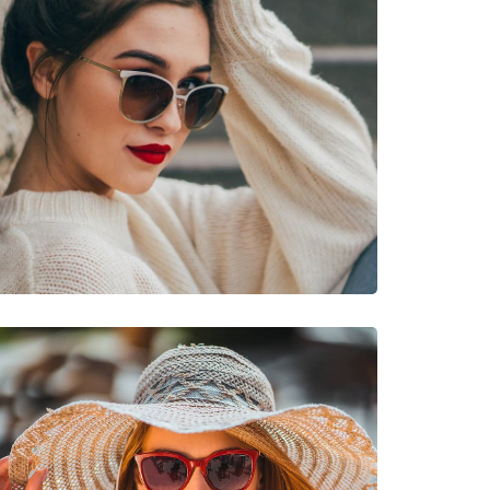
νυμες Μάρκες